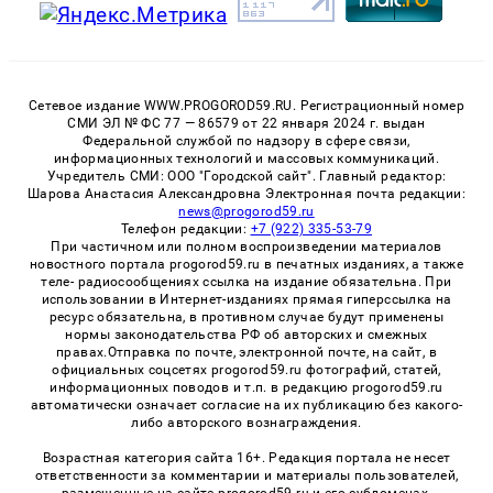
Сетевое издание WWW.PROGOROD59.RU. Регистрационный номер
СМИ ЭЛ № ФС 77 — 86579 от 22 января 2024 г. выдан
Федеральной службой по надзору в сфере связи,
информационных технологий и массовых коммуникаций.
Учредитель СМИ: ООО "Городской сайт". Главный редактор:
Шарова Анастасия Александровна Электронная почта редакции:
news@progorod59.ru
Телефон редакции:
+7 (922) 335-53-79
При частичном или полном воспроизведении материалов
новостного портала progorod59.ru в печатных изданиях, а также
теле- радиосообщениях ссылка на издание обязательна. При
использовании в Интернет-изданиях прямая гиперссылка на
ресурс обязательна, в противном случае будут применены
нормы законодательства РФ об авторских и смежных
правах.Отправка по почте, электронной почте, на сайт, в
официальных соцсетях progorod59.ru фотографий, статей,
информационных поводов и т.п. в редакцию progorod59.ru
автоматически означает согласие на их публикацию без какого-
либо авторского вознаграждения.
Возрастная категория сайта 16+. Редакция портала не несет
ответственности за комментарии и материалы пользователей,
размещенные на сайте progorod59.ru и его субдоменах.