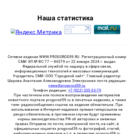
Наша статистика
Сетевое издание WWW.PROGOROD59.RU. Регистрационный номер
СМИ ЭЛ № ФС 77 — 86579 от 22 января 2024 г. выдан
Федеральной службой по надзору в сфере связи,
информационных технологий и массовых коммуникаций.
Учредитель СМИ: ООО "Городской сайт". Главный редактор:
Шарова Анастасия Александровна Электронная почта редакции:
news@progorod59.ru
Телефон редакции:
+7 (922) 335-53-79
При частичном или полном воспроизведении материалов
новостного портала progorod59.ru в печатных изданиях, а также
теле- радиосообщениях ссылка на издание обязательна. При
использовании в Интернет-изданиях прямая гиперссылка на
ресурс обязательна, в противном случае будут применены
нормы законодательства РФ об авторских и смежных
правах.Отправка по почте, электронной почте, на сайт, в
официальных соцсетях progorod59.ru фотографий, статей,
информационных поводов и т.п. в редакцию progorod59.ru