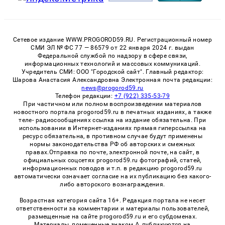
Сетевое издание WWW.PROGOROD59.RU. Регистрационный номер
СМИ ЭЛ № ФС 77 — 86579 от 22 января 2024 г. выдан
Федеральной службой по надзору в сфере связи,
информационных технологий и массовых коммуникаций.
Учредитель СМИ: ООО "Городской сайт". Главный редактор:
Шарова Анастасия Александровна Электронная почта редакции:
news@progorod59.ru
Телефон редакции:
+7 (922) 335-53-79
При частичном или полном воспроизведении материалов
новостного портала progorod59.ru в печатных изданиях, а также
теле- радиосообщениях ссылка на издание обязательна. При
использовании в Интернет-изданиях прямая гиперссылка на
ресурс обязательна, в противном случае будут применены
нормы законодательства РФ об авторских и смежных
правах.Отправка по почте, электронной почте, на сайт, в
официальных соцсетях progorod59.ru фотографий, статей,
информационных поводов и т.п. в редакцию progorod59.ru
автоматически означает согласие на их публикацию без какого-
либо авторского вознаграждения.
Возрастная категория сайта 16+. Редакция портала не несет
ответственности за комментарии и материалы пользователей,
размещенные на сайте progorod59.ru и его субдоменах.
Материалы, помеченные знаком Δ, публикуются на