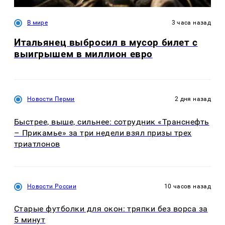
В мире
3 часа назад
Итальянец выбросил в мусор билет с
выигрышем в миллион евро
Новости Перми
2 дня назад
Быстрее, выше, сильнее: сотрудник «Транснефть
– Прикамье» за три недели взял призы трех
триатлонов
Новости России
10 часов назад
Старые футболки для окон: тряпки без ворса за
5 минут