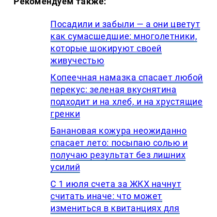
Рекомендуем также:
Посадили и забыли — а они цветут
как сумасшедшие: многолетники,
которые шокируют своей
живучестью
Копеечная намазка спасает любой
перекус: зеленая вкуснятина
подходит и на хлеб, и на хрустящие
гренки
Банановая кожура неожиданно
спасает лето: посыпаю солью и
получаю результат без лишних
усилий
С 1 июля счета за ЖКХ начнут
считать иначе: что может
измениться в квитанциях для