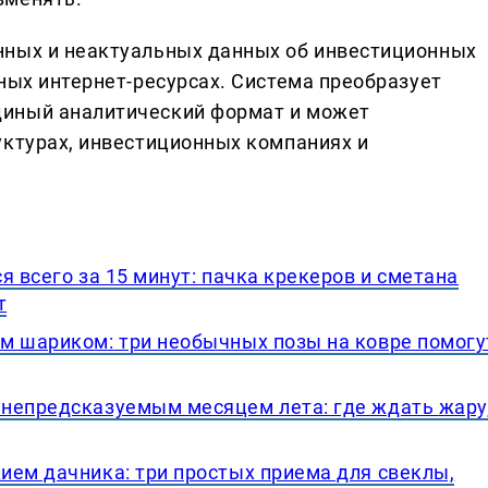
нных и неактуальных данных об инвестиционных
ных интернет-ресурсах. Система преобразует
диный аналитический формат и может
уктурах, инвестиционных компаниях и
я всего за 15 минут: пачка крекеров и сметана
т
м шариком: три необычных позы на ковре помогу
непредсказуемым месяцем лета: где ждать жару
ием дачника: три простых приема для свеклы,