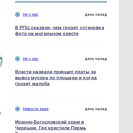
Не у нас
день назад
В РПЦ сказали, чем грозит установка
фото на могильном кресте
Не у нас
день назад
Власти назвали принцип платы за
вывоз мусора по площади и когда
грозит жалоба
Новости края
день назад
,
Иоанно-Богословский храм в
Чердыни. Где крестили Пермь