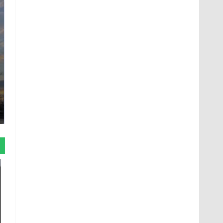
СМИ: В Химках на
полицейскую
В магазинах России
машину напали и
ажиотаж из-за этого
подожгли.
продукта: что купить?