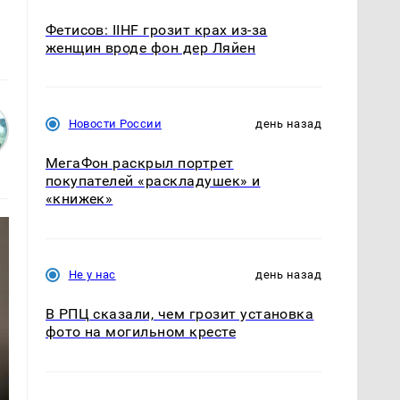
Фетисов: IIHF грозит крах из-за
женщин вроде фон дер Ляйен
Новости России
день назад
МегаФон раскрыл портрет
покупателей «раскладушек» и
«книжек»
Не у нас
день назад
В РПЦ сказали, чем грозит установка
фото на могильном кресте