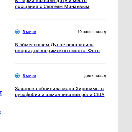
В Перми назвали дату и место
прощания с Сергеем Минаевым
В мире
10 часов назад
В обмелевшем Дунае показались
опоры древнеримского моста. Фото
В мире
день назад
Захарова обвинила мэра Хиросимы в
т
русофобии и замалчивании роли США
,