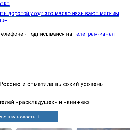
ьтат
ить дорогой уход: это масло называют мягким
40+
телефоне - подписывайся на
телеграм-канал
 Россию и отметила высокий уровень
телей «раскладушек» и «книжек»
ующая новость ↓