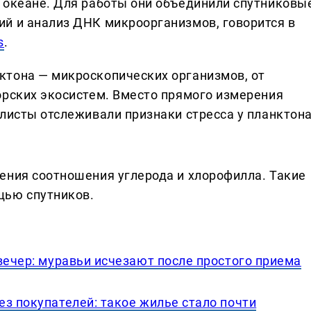
 океане. Для работы они объединили спутниковы
й и анализ ДНК микроорганизмов, говорится в
s
.
ктона — микроскопических организмов, от
орских экосистем. Вместо прямого измерения
листы отслеживали признаки стресса у планктона
ения соотношения углерода и хлорофилла. Такие
щью спутников.
вечер: муравьи исчезают после простого приема
з покупателей: такое жилье стало почти