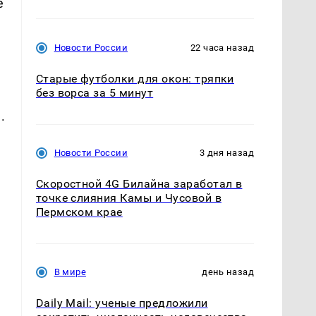
е
Новости России
22 часа назад
Старые футболки для окон: тряпки
без ворса за 5 минут
.
Новости России
3 дня назад
Скоростной 4G Билайна заработал в
точке слияния Камы и Чусовой в
Пермском крае
В мире
день назад
Daily Mail: ученые предложили