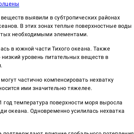
полцены
веществ выявили в субтропических районах
кеанов. В этих зонах теплые поверхностные воды
атых необходимыми элементами.
сь в южной части Тихого океана. Также
 низкий уровень питательных веществ в
.
 могут частично компенсировать нехватку
носится ими значительно тяжелее.
21 год температура поверхности моря выросла
ади океана. Одновременно усилилась нехватка
е подтверждают влияние глобального потепления