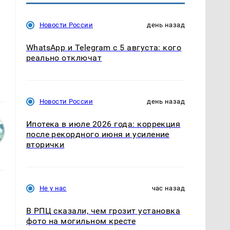
Новости России
день назад
WhatsApp и Telegram с 5 августа: кого
реально отключат
Новости России
день назад
Ипотека в июле 2026 года: коррекция
после рекордного июня и усиление
вторички
Не у нас
час назад
В РПЦ сказали, чем грозит установка
ю
фото на могильном кресте