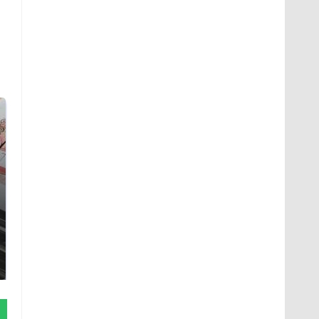
Такую зиму в России
Как выглядит место
никто не ждал: как
крушение вертолета на
так?!
Кавказе: смотреть