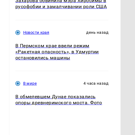
Захарова обвинила мэра Хиросимы в
русофобии и замалчивании роли США
Новости края
день назад
В Пермском крае ввели режим
«Ракетная опасность», в Удмуртии
остановились машины
В мире
4 часа назад
В обмелевшем Дунае показались
опоры древнеримского моста. Фото