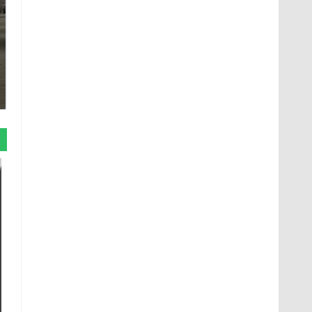
На Урале из казны
Как выглядит место
были украдены 18
крушение вертолета на
миллионов рублей
Кавказе: смотреть