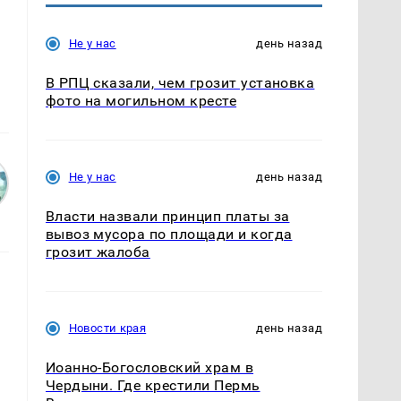
Не у нас
день назад
В РПЦ сказали, чем грозит установка
фото на могильном кресте
Не у нас
день назад
Власти назвали принцип платы за
вывоз мусора по площади и когда
грозит жалоба
Новости края
день назад
Иоанно-Богословский храм в
Чердыни. Где крестили Пермь