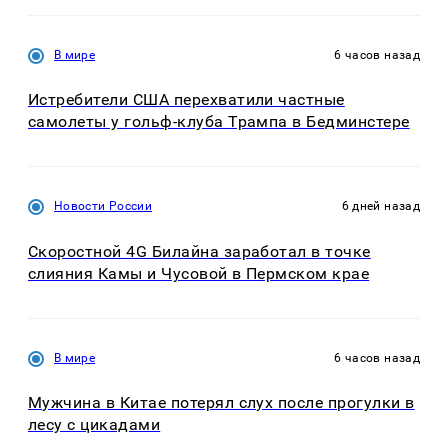
В мире
6 часов назад
Истребители США перехватили частные
самолеты у гольф-клуба Трампа в Бедминстере
Новости России
6 дней назад
Скоростной 4G Билайна заработал в точке
слияния Камы и Чусовой в Пермском крае
В мире
6 часов назад
Мужчина в Китае потерял слух после прогулки в
лесу с цикадами