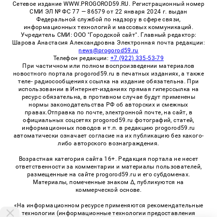
Сетевое издание WWW.PROGOROD59.RU. Регистрационный номер
СМИ ЭЛ № ФС 77 — 86579 от 22 января 2024 г. выдан
Федеральной службой по надзору в сфере связи,
информационных технологий и массовых коммуникаций.
Учредитель СМИ: ООО "Городской сайт". Главный редактор:
Шарова Анастасия Александровна Электронная почта редакции:
news@progorod59.ru
Телефон редакции:
+7 (922) 335-53-79
При частичном или полном воспроизведении материалов
новостного портала progorod59.ru в печатных изданиях, а также
теле- радиосообщениях ссылка на издание обязательна. При
использовании в Интернет-изданиях прямая гиперссылка на
ресурс обязательна, в противном случае будут применены
нормы законодательства РФ об авторских и смежных
правах.Отправка по почте, электронной почте, на сайт, в
официальных соцсетях progorod59.ru фотографий, статей,
информационных поводов и т.п. в редакцию progorod59.ru
автоматически означает согласие на их публикацию без какого-
либо авторского вознаграждения.
Возрастная категория сайта 16+. Редакция портала не несет
ответственности за комментарии и материалы пользователей,
размещенные на сайте progorod59.ru и его субдоменах.
Материалы, помеченные знаком Δ, публикуются на
коммерческой основе.
«На информационном ресурсе применяются рекомендательные
технологии (информационные технологии предоставления