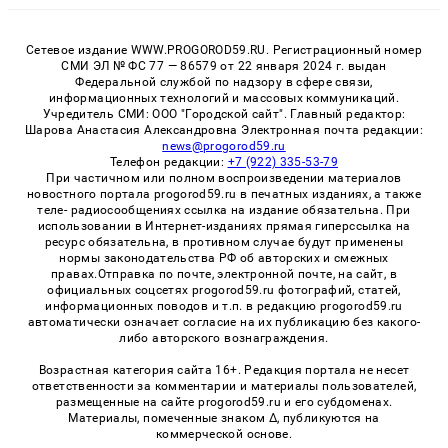
Сетевое издание WWW.PROGOROD59.RU. Регистрационный номер
СМИ ЭЛ № ФС 77 — 86579 от 22 января 2024 г. выдан
Федеральной службой по надзору в сфере связи,
информационных технологий и массовых коммуникаций.
Учредитель СМИ: ООО "Городской сайт". Главный редактор:
Шарова Анастасия Александровна Электронная почта редакции:
news@progorod59.ru
Телефон редакции:
+7 (922) 335-53-79
При частичном или полном воспроизведении материалов
новостного портала progorod59.ru в печатных изданиях, а также
теле- радиосообщениях ссылка на издание обязательна. При
использовании в Интернет-изданиях прямая гиперссылка на
ресурс обязательна, в противном случае будут применены
нормы законодательства РФ об авторских и смежных
правах.Отправка по почте, электронной почте, на сайт, в
официальных соцсетях progorod59.ru фотографий, статей,
информационных поводов и т.п. в редакцию progorod59.ru
автоматически означает согласие на их публикацию без какого-
либо авторского вознаграждения.
Возрастная категория сайта 16+. Редакция портала не несет
ответственности за комментарии и материалы пользователей,
размещенные на сайте progorod59.ru и его субдоменах.
Материалы, помеченные знаком Δ, публикуются на
коммерческой основе.