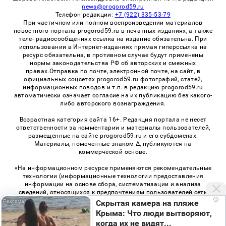
news@progorod59.ru
Телефон редакции:
+7 (922) 335-53-79
При частичном или полном воспроизведении материалов
новостного портала progorod59.ru в печатных изданиях, а также
теле- радиосообщениях ссылка на издание обязательна. При
использовании в Интернет-изданиях прямая гиперссылка на
ресурс обязательна, в противном случае будут применены
нормы законодательства РФ об авторских и смежных
правах.Отправка по почте, электронной почте, на сайт, в
официальных соцсетях progorod59.ru фотографий, статей,
информационных поводов и т.п. в редакцию progorod59.ru
автоматически означает согласие на их публикацию без какого-
либо авторского вознаграждения.
Возрастная категория сайта 16+. Редакция портала не несет
ответственности за комментарии и материалы пользователей,
размещенные на сайте progorod59.ru и его субдоменах.
Материалы, помеченные знаком Δ, публикуются на
коммерческой основе.
«На информационном ресурсе применяются рекомендательные
технологии (информационные технологии предоставления
информации на основе сбора, систематизации и анализа
сведений, относящихся к предпочтениям пользователей сети
i
«Интернет», находящихся на территории Российской
Скрытая камера на пляже
Федерации)». Правила применения рекомендательных
Крыма: Что люди вытворяют,
технологий в виджетах рекламно-обменной сети
«СМИ2» (PDF)
,
когда их не видят...
«Sparrow» (PDF)