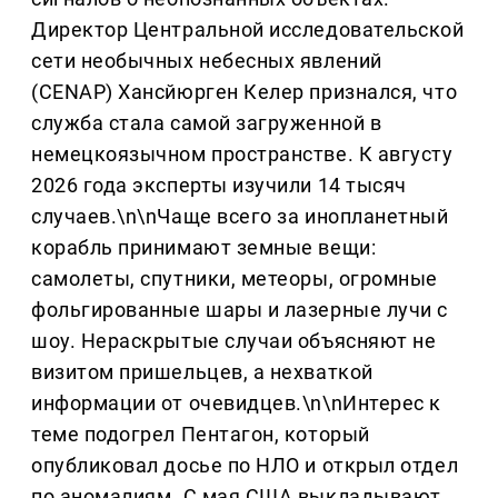
Директор Центральной исследовательской
сети необычных небесных явлений
(CENAP) Хансйюрген Келер признался, что
служба стала самой загруженной в
немецкоязычном пространстве. К августу
2026 года эксперты изучили 14 тысяч
случаев.\n\nЧаще всего за инопланетный
корабль принимают земные вещи:
самолеты, спутники, метеоры, огромные
фольгированные шары и лазерные лучи с
шоу. Нераскрытые случаи объясняют не
визитом пришельцев, а нехваткой
информации от очевидцев.\n\nИнтерес к
теме подогрел Пентагон, который
опубликовал досье по НЛО и открыл отдел
по аномалиям. С мая США выкладывают