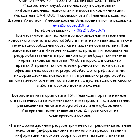
СМИ ЭЛ № ФС 77 — 86579 от 22 января 2024 г. выдан
Федеральной службой по надзору в сфере связи,
информационных технологий и массовых коммуникаций.
Учредитель СМИ: ООО "Городской сайт". Главный редактор:
Шарова Анастасия Александровна Электронная почта редакции:
news@progorod59.ru
Телефон редакции:
+7 (922) 335-53-79
При частичном или полном воспроизведении материалов
новостного портала progorod59.ru в печатных изданиях, а также
теле- радиосообщениях ссылка на издание обязательна. При
использовании в Интернет-изданиях прямая гиперссылка на
ресурс обязательна, в противном случае будут применены
нормы законодательства РФ об авторских и смежных
правах.Отправка по почте, электронной почте, на сайт, в
официальных соцсетях progorod59.ru фотографий, статей,
информационных поводов и т.п. в редакцию progorod59.ru
автоматически означает согласие на их публикацию без какого-
либо авторского вознаграждения.
Возрастная категория сайта 16+. Редакция портала не несет
ответственности за комментарии и материалы пользователей,
размещенные на сайте progorod59.ru и его субдоменах.
Материалы, помеченные знаком Δ, публикуются на
коммерческой основе.
«На информационном ресурсе применяются рекомендательные
технологии (информационные технологии предоставления
информации на основе сбора, систематизации и анализа