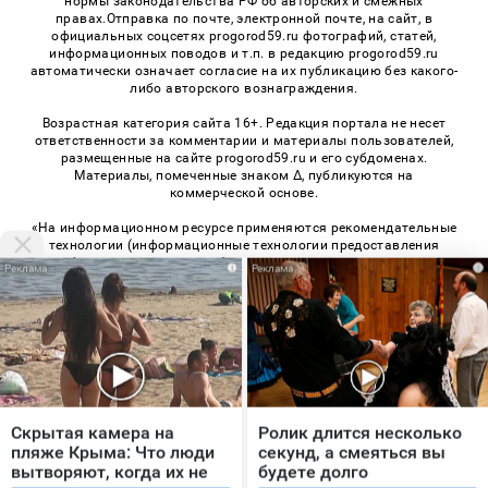
нормы законодательства РФ об авторских и смежных
правах.Отправка по почте, электронной почте, на сайт, в
официальных соцсетях progorod59.ru фотографий, статей,
информационных поводов и т.п. в редакцию progorod59.ru
автоматически означает согласие на их публикацию без какого-
либо авторского вознаграждения.
Возрастная категория сайта 16+. Редакция портала не несет
ответственности за комментарии и материалы пользователей,
размещенные на сайте progorod59.ru и его субдоменах.
Материалы, помеченные знаком Δ, публикуются на
коммерческой основе.
«На информационном ресурсе применяются рекомендательные
технологии (информационные технологии предоставления
информации на основе сбора, систематизации и анализа
i
i
сведений, относящихся к предпочтениям пользователей сети
«Интернет», находящихся на территории Российской
Федерации)». Правила применения рекомендательных
технологий в виджетах рекламно-обменной сети
«СМИ2» (PDF)
,
«Sparrow» (PDF)
© 2026 «Про Город Пермь» | Все права защищены
Скрытая камера на
Ролик длится несколько
Возрастная категория сайта 16+
пляже Крыма: Что люди
секунд, а смеяться вы
вытворяют, когда их не
будете долго
Политика конфиденциальности