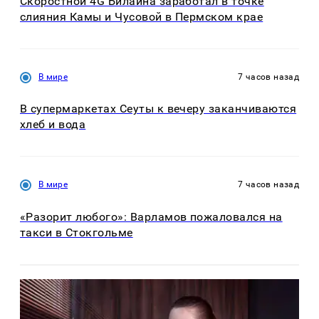
Скоростной 4G Билайна заработал в точке
слияния Камы и Чусовой в Пермском крае
В мире
7 часов назад
В супермаркетах Сеуты к вечеру заканчиваются
хлеб и вода
В мире
7 часов назад
«Разорит любого»: Варламов пожаловался на
такси в Стокгольме