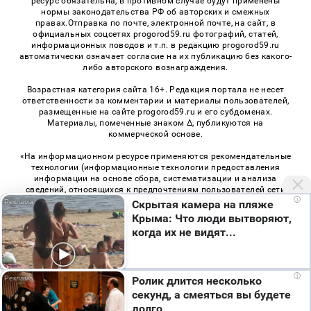
ресурс обязательна, в противном случае будут применены
нормы законодательства РФ об авторских и смежных
правах.Отправка по почте, электронной почте, на сайт, в
официальных соцсетях progorod59.ru фотографий, статей,
информационных поводов и т.п. в редакцию progorod59.ru
автоматически означает согласие на их публикацию без какого-
либо авторского вознаграждения.
Возрастная категория сайта 16+. Редакция портала не несет
ответственности за комментарии и материалы пользователей,
размещенные на сайте progorod59.ru и его субдоменах.
Материалы, помеченные знаком Δ, публикуются на
коммерческой основе.
«На информационном ресурсе применяются рекомендательные
технологии (информационные технологии предоставления
информации на основе сбора, систематизации и анализа
сведений, относящихся к предпочтениям пользователей сети
i
«Интернет», находящихся на территории Российской
Скрытая камера на пляже
Федерации)». Правила применения рекомендательных
Крыма: Что люди вытворяют,
технологий в виджетах рекламно-обменной сети
«СМИ2» (PDF)
,
когда их не видят...
«Sparrow» (PDF)
i
Ролик длится несколько
© 2026 «Про Город Пермь» | Все права защищены
секунд, а смеяться вы будете
Возрастная категория сайта 16+
долго