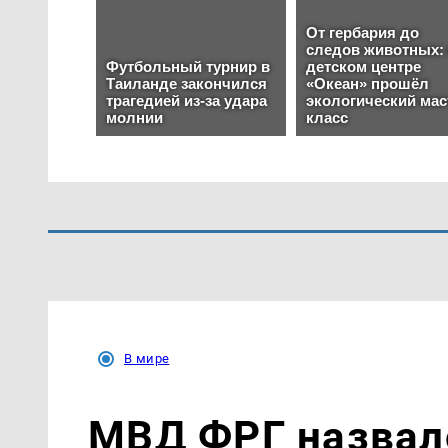
В мире
МВД ФРГ назвал