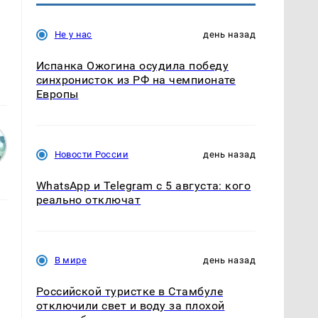
Не у нас
день назад
Испанка Ожогина осудила победу
синхронисток из РФ на чемпионате
Европы
Новости России
день назад
WhatsApp и Telegram с 5 августа: кого
реально отключат
В мире
день назад
Российской туристке в Стамбуле
отключили свет и воду за плохой