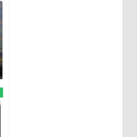
СМИ: В Химках на
полицейскую
В магазинах России
машину напали и
ажиотаж из-за этого
подожгли.
продукта: что купить?