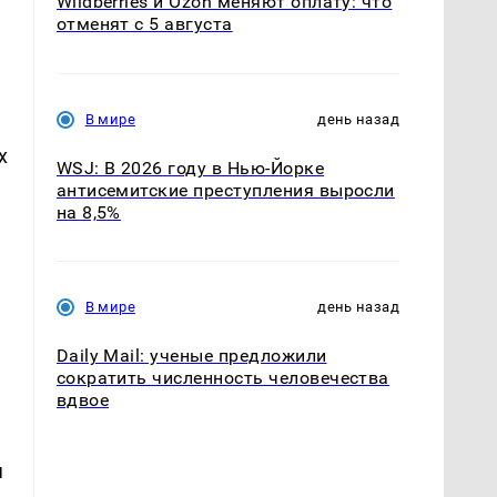
Wildberries и Ozon меняют оплату: что
отменят с 5 августа
В мире
день назад
х
WSJ: В 2026 году в Нью-Йорке
антисемитские преступления выросли
на 8,5%
.
В мире
день назад
Daily Mail: ученые предложили
сократить численность человечества
вдвое
я