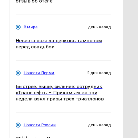
отзыв об отеле
В мире
день назад
Невеста сожгла церковь тампоном
перед свадьбой
Новости Перми
2 дня назад
Быстрее, выше, сильнее: сотрудник
«Транснефть – Прикамье» за три
недели взял призы трех триатлонов
Новости России
день назад