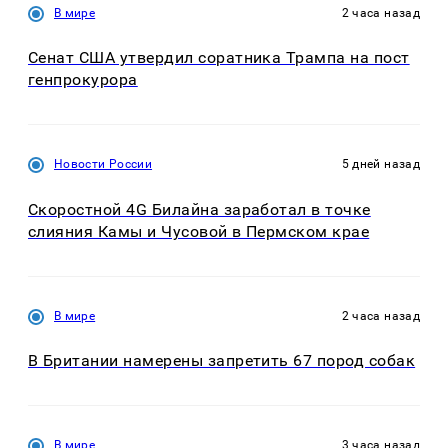
В мире
2 часа назад
Сенат США утвердил соратника Трампа на пост
генпрокурора
Новости России
5 дней назад
Скоростной 4G Билайна заработал в точке
слияния Камы и Чусовой в Пермском крае
В мире
2 часа назад
В Британии намерены запретить 67 пород собак
В мире
3 часа назад