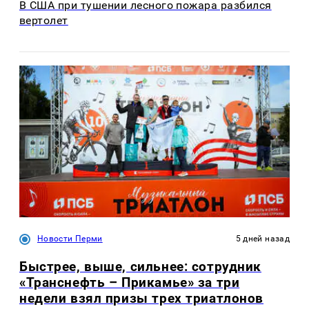
В США при тушении лесного пожара разбился
вертолет
Новости Перми
5 дней назад
Быстрее, выше, сильнее: сотрудник
«Транснефть – Прикамье» за три
недели взял призы трех триатлонов