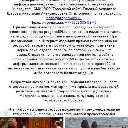
информационных технологий и массовых коммуникаций.
Учредитель СМИ: ООО "Городской сайт". Главный редактор:
Шарова Анастасия Александровна Электронная почта редакции:
news@progorod59.ru
Телефон редакции:
+7 (922) 335-53-79
При частичном или полном воспроизведении материалов
новостного портала progorod59.ru в печатных изданиях, а также
теле- радиосообщениях ссылка на издание обязательна. При
использовании в Интернет-изданиях прямая гиперссылка на
ресурс обязательна, в противном случае будут применены
нормы законодательства РФ об авторских и смежных
правах.Отправка по почте, электронной почте, на сайт, в
официальных соцсетях progorod59.ru фотографий, статей,
информационных поводов и т.п. в редакцию progorod59.ru
автоматически означает согласие на их публикацию без какого-
либо авторского вознаграждения.
Возрастная категория сайта 16+. Редакция портала не несет
ответственности за комментарии и материалы пользователей,
размещенные на сайте progorod59.ru и его субдоменах.
Материалы, помеченные знаком Δ, публикуются на
коммерческой основе.
«На информационном ресурсе применяются рекомендательные
технологии (информационные технологии предоставления
информации на основе сбора, систематизации и анализа
i
i
сведений, относящихся к предпочтениям пользователей сети
«Интернет», находящихся на территории Российской