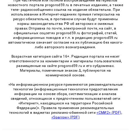
При частичном или полном воспроизведении материалов
новостного портала progorod59.ru в печатных изданиях, а также
теле- радиосообщениях ссылка на издание обязательна. При
использовании в Интернет-изданиях прямая гиперссылка на
ресурс обязательна, в противном случае будут применены
нормы законодательства РФ об авторских и смежных
правах.Отправка по почте, электронной почте, на сайт, в
официальных соцсетях progorod59.ru фотографий, статей,
информационных поводов и т.п. в редакцию progorod59.ru
автоматически означает согласие на их публикацию без какого-
либо авторского вознаграждения.
Возрастная категория сайта 16+. Редакция портала не несет
ответственности за комментарии и материалы пользователей,
размещенные на сайте progorod59.ru и его субдоменах.
Материалы, помеченные знаком Δ, публикуются на
коммерческой основе.
«На информационном ресурсе применяются рекомендательные
технологии (информационные технологии предоставления
информации на основе сбора, систематизации и анализа
сведений, относящихся к предпочтениям пользователей сети
«Интернет», находящихся на территории Российской
Федерации)». Правила применения рекомендательных
технологий в виджетах рекламно-обменной сети
«СМИ2» (PDF)
,
«Sparrow» (PDF)