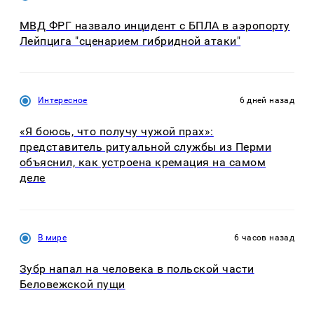
МВД ФРГ назвало инцидент с БПЛА в аэропорту
Лейпцига "сценарием гибридной атаки"
Интересное
6 дней назад
«Я боюсь, что получу чужой прах»:
представитель ритуальной службы из Перми
объяснил, как устроена кремация на самом
деле
В мире
6 часов назад
Зубр напал на человека в польской части
Беловежской пущи