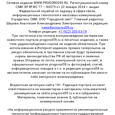
Сетевое издание WWW.PROGOROD59.RU. Регистрационный номер
СМИ ЭЛ № ФС 77 — 86579 от 22 января 2024 г. выдан
Федеральной службой по надзору в сфере связи,
информационных технологий и массовых коммуникаций.
Учредитель СМИ: ООО "Городской сайт". Главный редактор:
Шарова Анастасия Александровна Электронная почта редакции:
news@progorod59.ru
Телефон редакции:
+7 (922) 335-53-79
При частичном или полном воспроизведении материалов
новостного портала progorod59.ru в печатных изданиях, а также
теле- радиосообщениях ссылка на издание обязательна. При
использовании в Интернет-изданиях прямая гиперссылка на
ресурс обязательна, в противном случае будут применены
нормы законодательства РФ об авторских и смежных
правах.Отправка по почте, электронной почте, на сайт, в
официальных соцсетях progorod59.ru фотографий, статей,
информационных поводов и т.п. в редакцию progorod59.ru
автоматически означает согласие на их публикацию без какого-
либо авторского вознаграждения.
Возрастная категория сайта 16+. Редакция портала не несет
ответственности за комментарии и материалы пользователей,
размещенные на сайте progorod59.ru и его субдоменах.
Материалы, помеченные знаком Δ, публикуются на
коммерческой основе.
«На информационном ресурсе применяются рекомендательные
технологии (информационные технологии предоставления