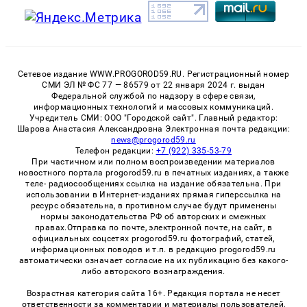
Сетевое издание WWW.PROGOROD59.RU. Регистрационный номер
СМИ ЭЛ № ФС 77 — 86579 от 22 января 2024 г. выдан
Федеральной службой по надзору в сфере связи,
информационных технологий и массовых коммуникаций.
Учредитель СМИ: ООО "Городской сайт". Главный редактор:
Шарова Анастасия Александровна Электронная почта редакции:
news@progorod59.ru
Телефон редакции:
+7 (922) 335-53-79
При частичном или полном воспроизведении материалов
новостного портала progorod59.ru в печатных изданиях, а также
теле- радиосообщениях ссылка на издание обязательна. При
использовании в Интернет-изданиях прямая гиперссылка на
ресурс обязательна, в противном случае будут применены
нормы законодательства РФ об авторских и смежных
правах.Отправка по почте, электронной почте, на сайт, в
официальных соцсетях progorod59.ru фотографий, статей,
информационных поводов и т.п. в редакцию progorod59.ru
автоматически означает согласие на их публикацию без какого-
либо авторского вознаграждения.
Возрастная категория сайта 16+. Редакция портала не несет
ответственности за комментарии и материалы пользователей,