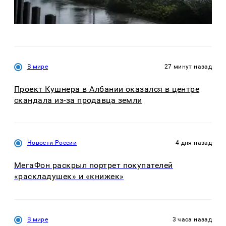
В мире
27 минут назад
Проект Кушнера в Албании оказался в центре
скандала из-за продавца земли
Новости России
4 дня назад
МегаФон раскрыл портрет покупателей
«раскладушек» и «книжек»
В мире
3 часа назад