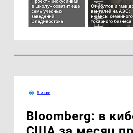
В мире
Bloomberg: в ки
США за месяц п