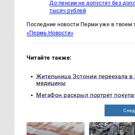
До пенсии не допустят без допл
тысяч рублей
Последние новости Перми уже в твоем 
«Пермь Новости»
Читайте также:
Жительница Эстонии переехала в
медицины
МегаФон раскрыл портрет покупа
След