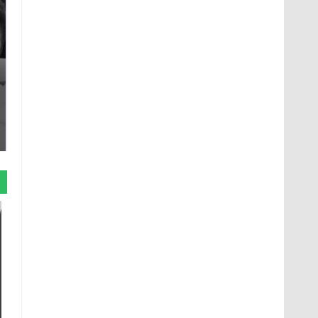
Таких событий не
Все новости по
было с 1945: чего
падению вертолета на
ждать всем нам?
Кавказе: читать здесь