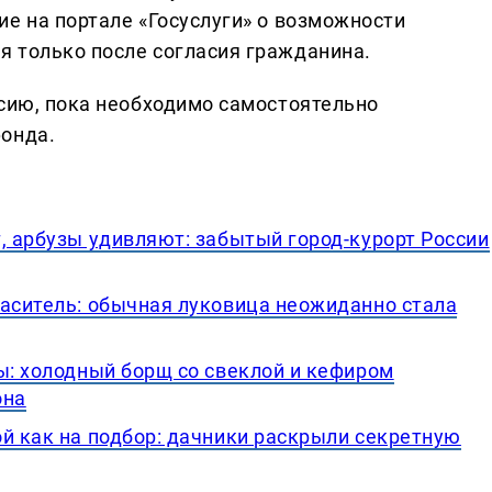
е на портале «Госуслуги» о возможности
 только после согласия гражданина.
нсию, пока необходимо самостоятельно
фонда.
, арбузы удивляют: забытый город-курорт России
паситель: обычная луковица неожиданно стала
ы: холодный борщ со свеклой и кефиром
она
й как на подбор: дачники раскрыли секретную