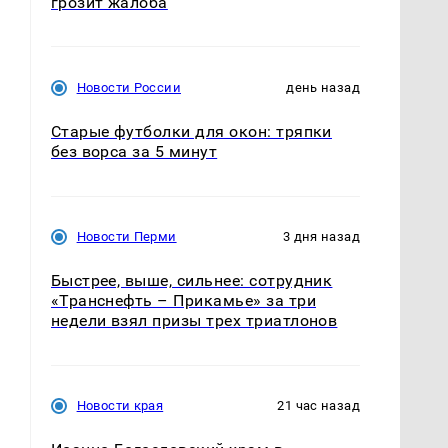
грозит жалоба
Новости России
день назад
Старые футболки для окон: тряпки
без ворса за 5 минут
Новости Перми
3 дня назад
Быстрее, выше, сильнее: сотрудник
«Транснефть – Прикамье» за три
недели взял призы трех триатлонов
Новости края
21 час назад