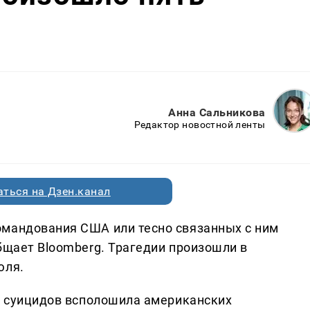
Анна Сальникова
Редактор новостной ленты
ться на Дзен.канал
омандования США или тесно связанных с ним
бщает Bloomberg. Трагедии произошли в
юля.
ия суицидов всполошила американских