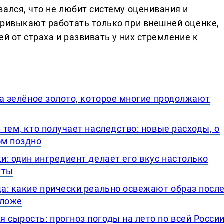
ался, что не любит систему оценивания и
привыкают работать только при внешней оценке,
й от страха и развивать у них стремление к
, а зелёное золото, которое многие продолжают
 тем, кто получает наследство: новые расходы, о
ом поздно
ки: один ингредиент делает его вкус настолько
уты
да: какие прически реально освежают образ посл
оложе
 сырость: прогноз погоды на лето по всей Росси