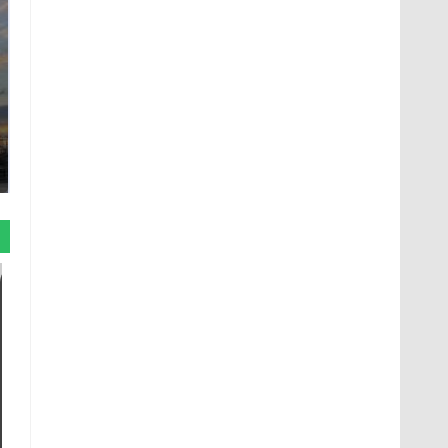
СМИ: В Химках на
полицейскую
В магазинах России
машину напали и
ажиотаж из-за этого
подожгли.
продукта: что купить?