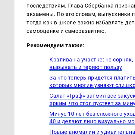
последствиям. Глава Сбербанка признав
экзамены. По его словам, выпускники 
тогда как в школе важно избавлять дете
самооценке и саморазвитию.
Рекомендуем также:
Крапива на участке: не сорняк
вырывать и теряют пользу
За что теперь придется платить
которых многие узнают слишк
Салат «Граф» затмил все закус
ярким, что стол пустеет за мин
Минус 10 лет без сложного ухо
40 и делают лицо визуально м
Новые аномалии и удивительная