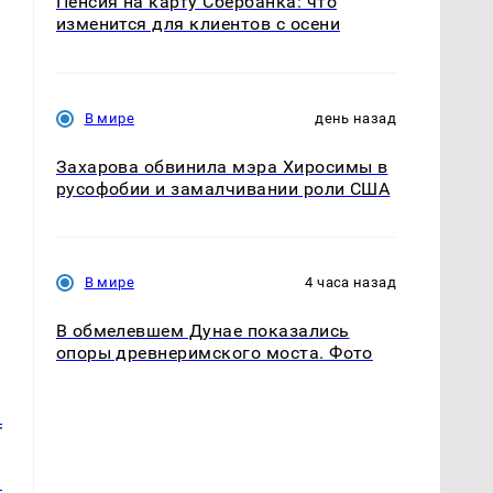
Пенсия на карту Сбербанка: что
изменится для клиентов с осени
В мире
день назад
Захарова обвинила мэра Хиросимы в
русофобии и замалчивании роли США
В мире
4 часа назад
В обмелевшем Дунае показались
опоры древнеримского моста. Фото
е
и