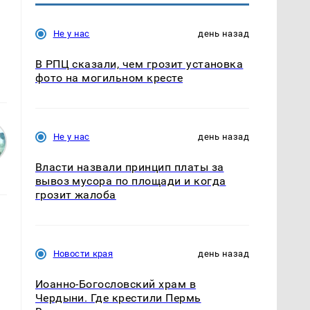
Не у нас
день назад
В РПЦ сказали, чем грозит установка
фото на могильном кресте
Не у нас
день назад
Власти назвали принцип платы за
вывоз мусора по площади и когда
грозит жалоба
Новости края
день назад
Иоанно-Богословский храм в
Чердыни. Где крестили Пермь