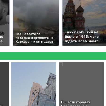
Таких событий не
Все новости по
во
было с 1945: чего
падению вертолета на
ра
ждать всем нам?
Кавказе: читать здесь