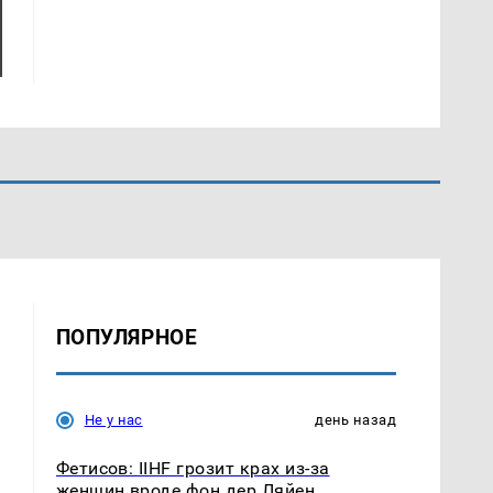
ПОПУЛЯРНОЕ
Не у нас
день назад
Фетисов: IIHF грозит крах из-за
женщин вроде фон дер Ляйен