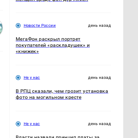
Новости России
день назад
МегаФон раскрыл портрет
покупателей «раскладушек» и
«книжек»
Не у нас
день назад
В РПЦ сказали, чем грозит установка
фото на могильном кресте
.
Не у нас
день назад
Власти назвали принцип платы за