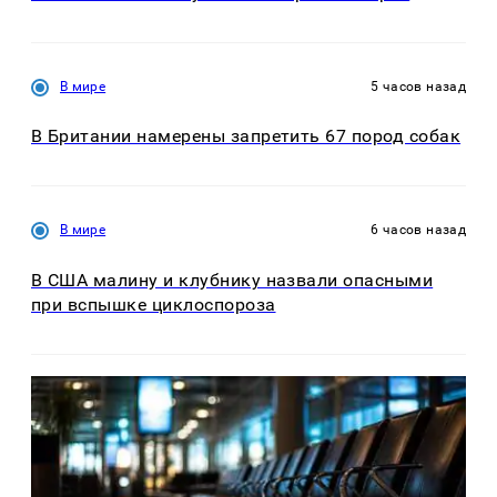
В мире
5 часов назад
В Британии намерены запретить 67 пород собак
В мире
6 часов назад
В США малину и клубнику назвали опасными
при вспышке циклоспороза