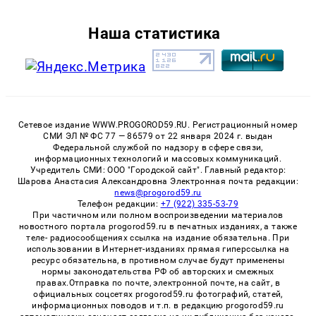
Наша статистика
Сетевое издание WWW.PROGOROD59.RU. Регистрационный номер
СМИ ЭЛ № ФС 77 — 86579 от 22 января 2024 г. выдан
Федеральной службой по надзору в сфере связи,
информационных технологий и массовых коммуникаций.
Учредитель СМИ: ООО "Городской сайт". Главный редактор:
Шарова Анастасия Александровна Электронная почта редакции:
news@progorod59.ru
Телефон редакции:
+7 (922) 335-53-79
При частичном или полном воспроизведении материалов
новостного портала progorod59.ru в печатных изданиях, а также
теле- радиосообщениях ссылка на издание обязательна. При
использовании в Интернет-изданиях прямая гиперссылка на
ресурс обязательна, в противном случае будут применены
нормы законодательства РФ об авторских и смежных
правах.Отправка по почте, электронной почте, на сайт, в
официальных соцсетях progorod59.ru фотографий, статей,
информационных поводов и т.п. в редакцию progorod59.ru