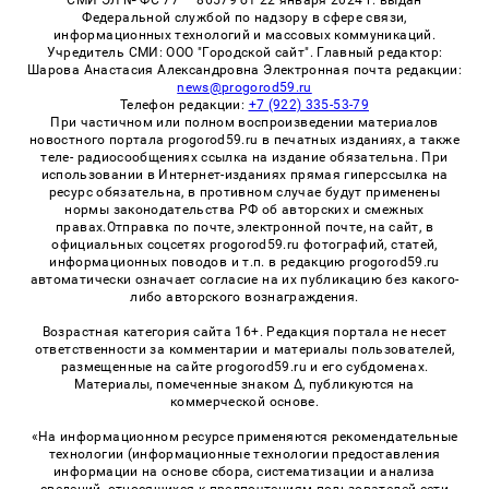
Федеральной службой по надзору в сфере связи,
информационных технологий и массовых коммуникаций.
Учредитель СМИ: ООО "Городской сайт". Главный редактор:
Шарова Анастасия Александровна Электронная почта редакции:
news@progorod59.ru
Телефон редакции:
+7 (922) 335-53-79
При частичном или полном воспроизведении материалов
новостного портала progorod59.ru в печатных изданиях, а также
теле- радиосообщениях ссылка на издание обязательна. При
использовании в Интернет-изданиях прямая гиперссылка на
ресурс обязательна, в противном случае будут применены
нормы законодательства РФ об авторских и смежных
правах.Отправка по почте, электронной почте, на сайт, в
официальных соцсетях progorod59.ru фотографий, статей,
информационных поводов и т.п. в редакцию progorod59.ru
автоматически означает согласие на их публикацию без какого-
либо авторского вознаграждения.
Возрастная категория сайта 16+. Редакция портала не несет
ответственности за комментарии и материалы пользователей,
размещенные на сайте progorod59.ru и его субдоменах.
Материалы, помеченные знаком Δ, публикуются на
коммерческой основе.
«На информационном ресурсе применяются рекомендательные
технологии (информационные технологии предоставления
информации на основе сбора, систематизации и анализа
сведений, относящихся к предпочтениям пользователей сети