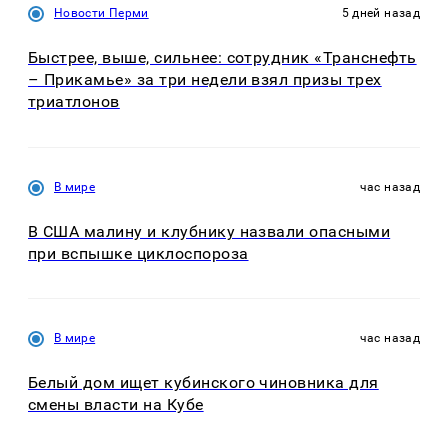
Новости Перми
5 дней назад
Быстрее, выше, сильнее: сотрудник «Транснефть
– Прикамье» за три недели взял призы трех
триатлонов
В мире
час назад
В США малину и клубнику назвали опасными
при вспышке циклоспороза
В мире
час назад
Белый дом ищет кубинского чиновника для
смены власти на Кубе