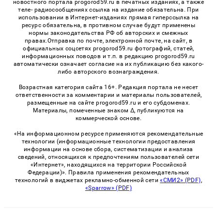
новостного портала progorod59.ru в печатных изданиях, а также
теле- радиосообщениях ссылка на издание обязательна. При
использовании в Интернет-изданиях прямая гиперссылка на
ресурс обязательна, в противном случае будут применены
нормы законодательства РФ об авторских и смежных
правах.Отправка по почте, электронной почте, на сайт, в
официальных соцсетях progorod59.ru фотографий, статей,
информационных поводов и т.п. в редакцию progorod59.ru
автоматически означает согласие на их публикацию без какого-
либо авторского вознаграждения.
Возрастная категория сайта 16+. Редакция портала не несет
ответственности за комментарии и материалы пользователей,
размещенные на сайте progorod59.ru и его субдоменах.
Материалы, помеченные знаком Δ, публикуются на
коммерческой основе.
«На информационном ресурсе применяются рекомендательные
технологии (информационные технологии предоставления
информации на основе сбора, систематизации и анализа
сведений, относящихся к предпочтениям пользователей сети
«Интернет», находящихся на территории Российской
Федерации)». Правила применения рекомендательных
технологий в виджетах рекламно-обменной сети
«СМИ2» (PDF)
,
«Sparrow» (PDF)