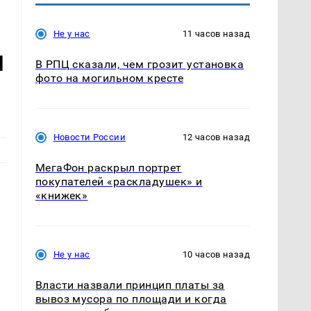
Не у нас
11 часов назад
и
В РПЦ сказали, чем грозит установка
фото на могильном кресте
Новости России
12 часов назад
МегаФон раскрыл портрет
покупателей «раскладушек» и
«книжек»
Не у нас
10 часов назад
Власти назвали принцип платы за
вывоз мусора по площади и когда