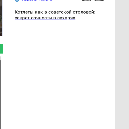
Котлеты как в советской столовой:
секрет сочности в сухарях
В ОАЭ произошло
Все новости по
жестокое убийство
падению вертолета на
криптомиллионера
Кавказе: читать здесь