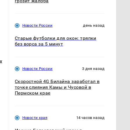
грозит жалоба
я
Новости России
день назад
Старые футболки для окон: тряпки
без ворса за 5 минут
х
Новости России
3 дня назад
Скоростной 4G Билайна заработал в
точке слияния Камы и Чусовой в
Пермском крае
Новости края
14 часов назад