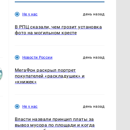
Не у нас
день назад
В РПЦ сказали, чем грозит установка
фото на могильном кресте
Новости России
день назад
МегаФон раскрыл портрет
покупателей «раскладушек» и
«книжек»
Не у нас
день назад
Власти назвали принцип платы за
вывоз мусора по площади и когда