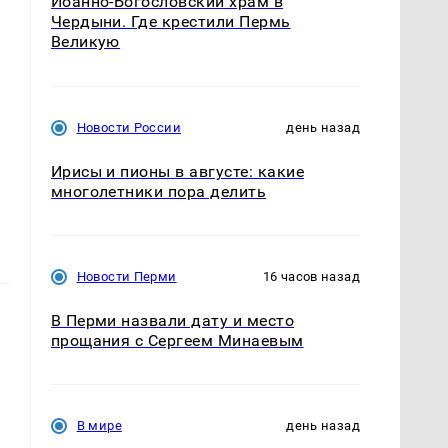
Иоанно-Богословский храм в
Чердыни. Где крестили Пермь
Великую
Новости России
день назад
Ирисы и пионы в августе: какие
многолетники пора делить
Новости Перми
16 часов назад
В Перми назвали дату и место
прощания с Сергеем Минаевым
В мире
день назад