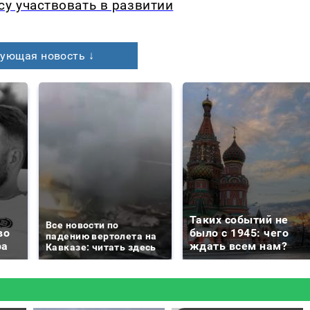
у участвовать в развитии
ующая новость ↓
Таких событий не
Все новости по
во
было с 1945: чего
падению вертолета на
ра
ждать всем нам?
Кавказе: читать здесь