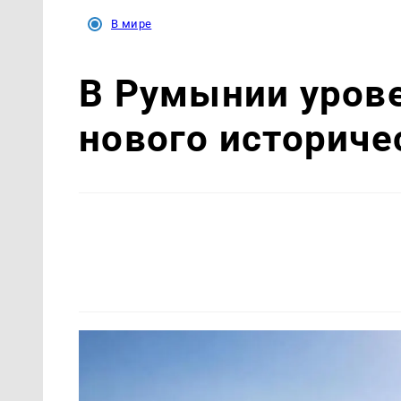
В мире
В Румынии урове
нового историч