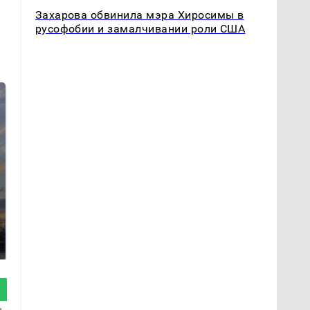
Захарова обвинила мэра Хиросимы в
русофобии и замалчивании роли США
СМИ: В Химках на
полицейскую
В магазинах России
машину напали и
ажиотаж из-за этого
подожгли.
продукта: что купить?