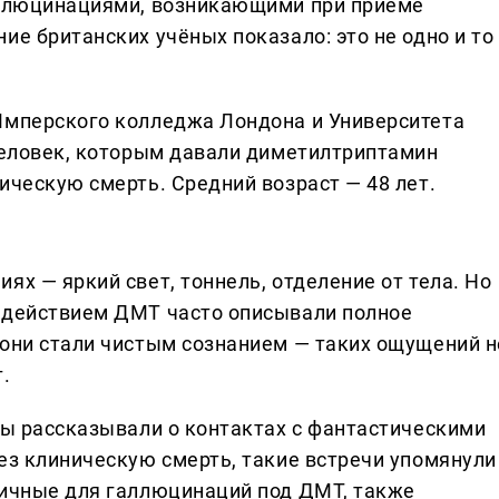
галлюцинациями, возникающими при приёме
ие британских учёных показало: это не одно и то
Имперского колледжа Лондона и Университета
 человек, которым давали диметилтриптамин
ическую смерть. Средний возраст — 48 лет.
ях — яркий свет, тоннель, отделение от тела. Но
д действием ДМТ часто описывали полное
 они стали чистым сознанием — таких ощущений н
.
пы рассказывали о контактах с фантастическими
ез клиническую смерть, такие встречи упомянули
пичные для галлюцинаций под ДМТ, также