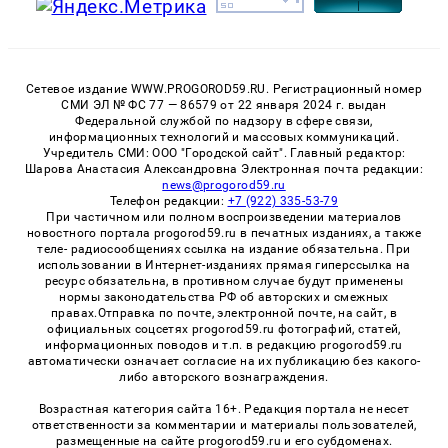
Сетевое издание WWW.PROGOROD59.RU. Регистрационный номер
СМИ ЭЛ № ФС 77 — 86579 от 22 января 2024 г. выдан
Федеральной службой по надзору в сфере связи,
информационных технологий и массовых коммуникаций.
Учредитель СМИ: ООО "Городской сайт". Главный редактор:
Шарова Анастасия Александровна Электронная почта редакции:
news@progorod59.ru
Телефон редакции:
+7 (922) 335-53-79
При частичном или полном воспроизведении материалов
новостного портала progorod59.ru в печатных изданиях, а также
теле- радиосообщениях ссылка на издание обязательна. При
использовании в Интернет-изданиях прямая гиперссылка на
ресурс обязательна, в противном случае будут применены
нормы законодательства РФ об авторских и смежных
правах.Отправка по почте, электронной почте, на сайт, в
официальных соцсетях progorod59.ru фотографий, статей,
информационных поводов и т.п. в редакцию progorod59.ru
автоматически означает согласие на их публикацию без какого-
либо авторского вознаграждения.
Возрастная категория сайта 16+. Редакция портала не несет
ответственности за комментарии и материалы пользователей,
размещенные на сайте progorod59.ru и его субдоменах.