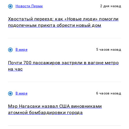
Новости Перми
2 дня назад
Хвостатый переезд: как «Новые люди» помогли
подопечным приюта обрести новый дом
В мире
5 часов назад
Почти 700 пассажиров застряли в вагоне метро
на час
В мире
6 часов назад
Мэр Нагасаки назвал США виновниками
атомной бомбардировки города