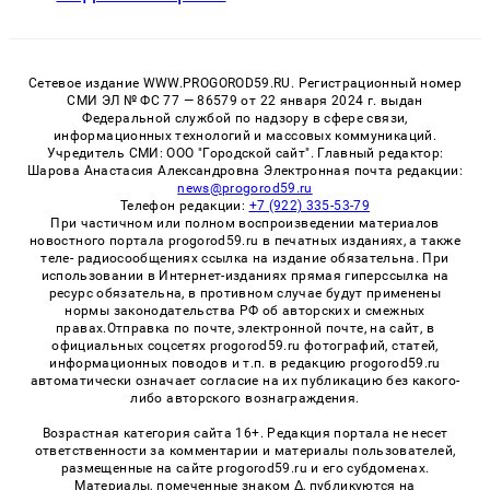
Сетевое издание WWW.PROGOROD59.RU. Регистрационный номер
СМИ ЭЛ № ФС 77 — 86579 от 22 января 2024 г. выдан
Федеральной службой по надзору в сфере связи,
информационных технологий и массовых коммуникаций.
Учредитель СМИ: ООО "Городской сайт". Главный редактор:
Шарова Анастасия Александровна Электронная почта редакции:
news@progorod59.ru
Телефон редакции:
+7 (922) 335-53-79
При частичном или полном воспроизведении материалов
новостного портала progorod59.ru в печатных изданиях, а также
теле- радиосообщениях ссылка на издание обязательна. При
использовании в Интернет-изданиях прямая гиперссылка на
ресурс обязательна, в противном случае будут применены
нормы законодательства РФ об авторских и смежных
правах.Отправка по почте, электронной почте, на сайт, в
официальных соцсетях progorod59.ru фотографий, статей,
информационных поводов и т.п. в редакцию progorod59.ru
автоматически означает согласие на их публикацию без какого-
либо авторского вознаграждения.
Возрастная категория сайта 16+. Редакция портала не несет
ответственности за комментарии и материалы пользователей,
размещенные на сайте progorod59.ru и его субдоменах.
Материалы, помеченные знаком Δ, публикуются на