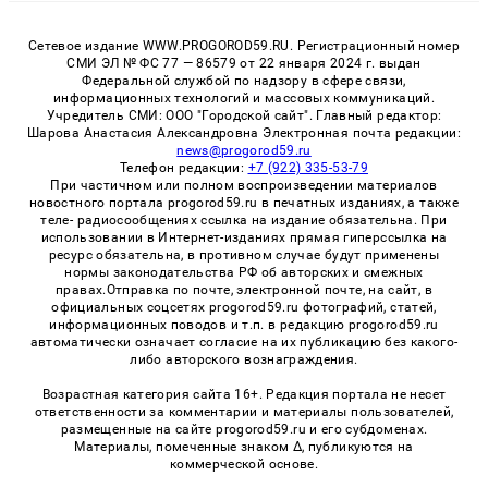
Сетевое издание WWW.PROGOROD59.RU. Регистрационный номер
СМИ ЭЛ № ФС 77 — 86579 от 22 января 2024 г. выдан
Федеральной службой по надзору в сфере связи,
информационных технологий и массовых коммуникаций.
Учредитель СМИ: ООО "Городской сайт". Главный редактор:
Шарова Анастасия Александровна Электронная почта редакции:
news@progorod59.ru
Телефон редакции:
+7 (922) 335-53-79
При частичном или полном воспроизведении материалов
новостного портала progorod59.ru в печатных изданиях, а также
теле- радиосообщениях ссылка на издание обязательна. При
использовании в Интернет-изданиях прямая гиперссылка на
ресурс обязательна, в противном случае будут применены
нормы законодательства РФ об авторских и смежных
правах.Отправка по почте, электронной почте, на сайт, в
официальных соцсетях progorod59.ru фотографий, статей,
информационных поводов и т.п. в редакцию progorod59.ru
автоматически означает согласие на их публикацию без какого-
либо авторского вознаграждения.
Возрастная категория сайта 16+. Редакция портала не несет
ответственности за комментарии и материалы пользователей,
размещенные на сайте progorod59.ru и его субдоменах.
Материалы, помеченные знаком Δ, публикуются на
коммерческой основе.