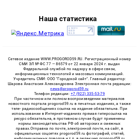
Наша статистика
Сетевое издание WWW.PROGOROD59.RU. Регистрационный номер
СМИ ЭЛ № ФС 77 — 86579 от 22 января 2024 г. выдан
Федеральной службой по надзору в сфере связи,
информационных технологий и массовых коммуникаций.
Учредитель СМИ: ООО "Городской сайт". Главный редактор:
Шарова Анастасия Александровна Электронная почта редакции:
news@progorod59.ru
Телефон редакции:
+7 (922) 335-53-79
При частичном или полном воспроизведении материалов
новостного портала progorod59.ru в печатных изданиях, а также
теле- радиосообщениях ссылка на издание обязательна. При
использовании в Интернет-изданиях прямая гиперссылка на
ресурс обязательна, в противном случае будут применены
нормы законодательства РФ об авторских и смежных
правах.Отправка по почте, электронной почте, на сайт, в
официальных соцсетях progorod59.ru фотографий, статей,
информационных поводов и т.п. в редакцию progorod59.ru