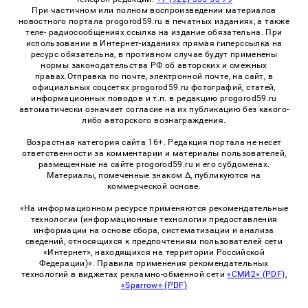
При частичном или полном воспроизведении материалов
новостного портала progorod59.ru в печатных изданиях, а также
теле- радиосообщениях ссылка на издание обязательна. При
использовании в Интернет-изданиях прямая гиперссылка на
ресурс обязательна, в противном случае будут применены
нормы законодательства РФ об авторских и смежных
правах.Отправка по почте, электронной почте, на сайт, в
официальных соцсетях progorod59.ru фотографий, статей,
информационных поводов и т.п. в редакцию progorod59.ru
автоматически означает согласие на их публикацию без какого-
либо авторского вознаграждения.
Возрастная категория сайта 16+. Редакция портала не несет
ответственности за комментарии и материалы пользователей,
размещенные на сайте progorod59.ru и его субдоменах.
Материалы, помеченные знаком Δ, публикуются на
коммерческой основе.
«На информационном ресурсе применяются рекомендательные
технологии (информационные технологии предоставления
информации на основе сбора, систематизации и анализа
сведений, относящихся к предпочтениям пользователей сети
«Интернет», находящихся на территории Российской
Федерации)». Правила применения рекомендательных
технологий в виджетах рекламно-обменной сети
«СМИ2» (PDF)
,
«Sparrow» (PDF)