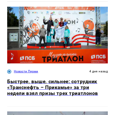
Новости Перми
4 дня назад
Быстрее, выше, сильнее: сотрудник
«Транснефть – Прикамье» за три
недели взял призы трех триатлонов