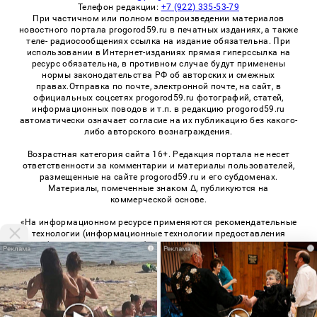
Телефон редакции:
+7 (922) 335-53-79
При частичном или полном воспроизведении материалов
новостного портала progorod59.ru в печатных изданиях, а также
теле- радиосообщениях ссылка на издание обязательна. При
использовании в Интернет-изданиях прямая гиперссылка на
ресурс обязательна, в противном случае будут применены
нормы законодательства РФ об авторских и смежных
правах.Отправка по почте, электронной почте, на сайт, в
официальных соцсетях progorod59.ru фотографий, статей,
информационных поводов и т.п. в редакцию progorod59.ru
автоматически означает согласие на их публикацию без какого-
либо авторского вознаграждения.
Возрастная категория сайта 16+. Редакция портала не несет
ответственности за комментарии и материалы пользователей,
размещенные на сайте progorod59.ru и его субдоменах.
Материалы, помеченные знаком Δ, публикуются на
коммерческой основе.
«На информационном ресурсе применяются рекомендательные
технологии (информационные технологии предоставления
информации на основе сбора, систематизации и анализа
i
i
сведений, относящихся к предпочтениям пользователей сети
«Интернет», находящихся на территории Российской
Федерации)». Правила применения рекомендательных
технологий в виджетах рекламно-обменной сети
«СМИ2» (PDF)
,
«Sparrow» (PDF)