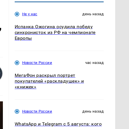
Не у нас
день назад
,
Испанка Ожогина осудила победу
синхронисток из РФ на чемпионате
Европы
Новости России
час назад
МегаФон раскрыл портрет
покупателей «раскладушек» и
«книжек»
Новости России
день назад
WhatsApp и Telegram с 5 августа: кого