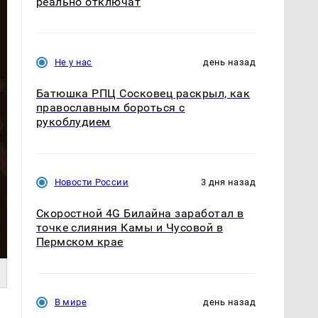
реально отключат
Не у нас
день назад
Батюшка РПЦ Сосковец раскрыл, как
православным бороться с
рукоблудием
Новости России
3 дня назад
Скоростной 4G Билайна заработал в
точке слияния Камы и Чусовой в
Пермском крае
В мире
день назад