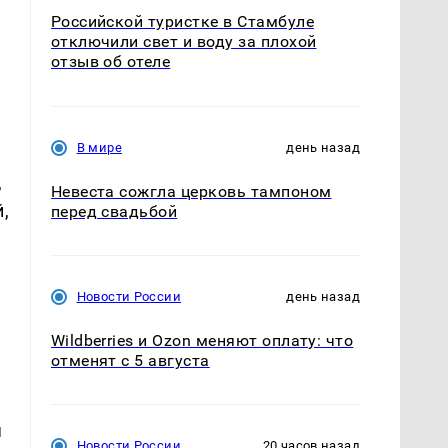
Российской туристке в Стамбуле
отключили свет и воду за плохой
отзыв об отеле
В мире
день назад
,
Невеста сожгла церковь тампоном
,
перед свадьбой
Новости России
день назад
Wildberries и Ozon меняют оплату: что
отменят с 5 августа
я
Новости России
20 часов назад