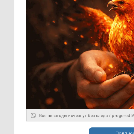
Все невзгоды исчезнут без следа / progorod5
Подписа