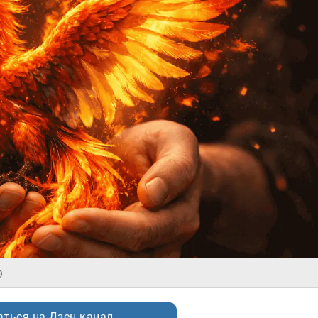
9
ться на Дзен.канал