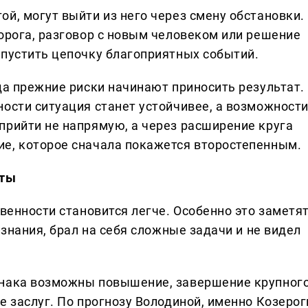
й, могут выйти из него через смену обстановки.
орога, разговор с новым человеком или решение
апустить цепочку благоприятных событий.
да прежние риски начинают приносить результат.
ности ситуация станет устойчивее, а возможност
прийти не напрямую, а через расширение круга
е, которое сначала покажется второстепенным.
оты
твенности становится легче. Особенно это заметя
изнания, брал на себя сложные задачи и не видел
знака возможны повышение, завершение крупног
е заслуг. По прогнозу Володиной, именно Козерог