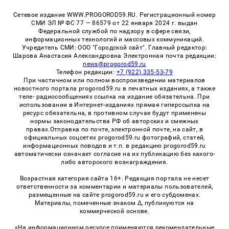
Сетевое издание WWW.PROGOROD59.RU. Регистрационный номер
СМИ ЭЛ № ФС 77 — 86579 от 22 января 2024 г. выдан
Федеральной службой по надзору в сфере связи,
информационных технологий и массовых коммуникаций.
Учредитель СМИ: ООО "Городской сайт". Главный редактор:
Шарова Анастасия Александровна Электронная почта редакции:
news@progorod59.ru
Телефон редакции:
+7 (922) 335-53-79
При частичном или полном воспроизведении материалов
новостного портала progorod59.ru в печатных изданиях, а также
теле- радиосообщениях ссылка на издание обязательна. При
использовании в Интернет-изданиях прямая гиперссылка на
ресурс обязательна, в противном случае будут применены
нормы законодательства РФ об авторских и смежных
правах.Отправка по почте, электронной почте, на сайт, в
официальных соцсетях progorod59.ru фотографий, статей,
информационных поводов и т.п. в редакцию progorod59.ru
автоматически означает согласие на их публикацию без какого-
либо авторского вознаграждения.
Возрастная категория сайта 16+. Редакция портала не несет
ответственности за комментарии и материалы пользователей,
размещенные на сайте progorod59.ru и его субдоменах.
Материалы, помеченные знаком Δ, публикуются на
коммерческой основе.
«На информационном ресурсе применяются рекомендательные