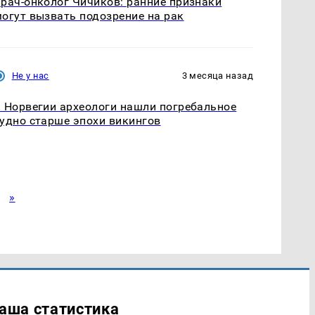
рач-онколог Чичиков: ранние признаки
огут вызвать подозрение на рак
Не у нас
3 месяца назад
 Норвегии археологи нашли погребальное
удно старше эпохи викингов
»
аша статистика