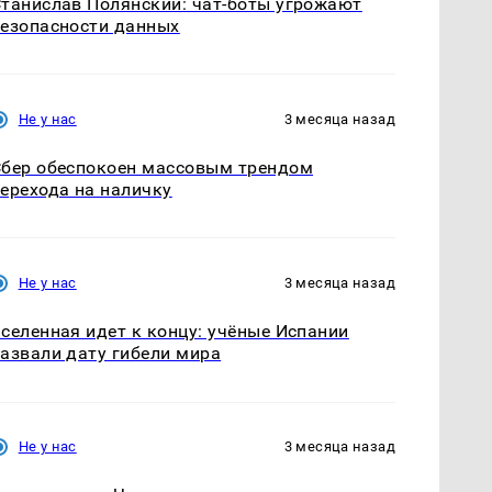
танислав Полянский: чат-боты угрожают
езопасности данных
Не у нас
3 месяца назад
бер обеспокоен массовым трендом
ерехода на наличку
Не у нас
3 месяца назад
селенная идет к концу: учёные Испании
азвали дату гибели мира
Не у нас
3 месяца назад