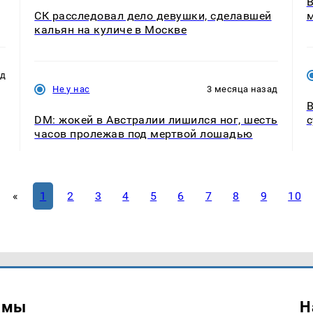
В
СК расследовал дело девушки, сделавшей
м
кальян на куличе в Москве
ад
Не у нас
3 месяца назад
В
DM: жокей в Австралии лишился ног, шесть
с
часов пролежав под мертвой лошадью
«
1
2
3
4
5
6
7
8
9
10
амы
Н