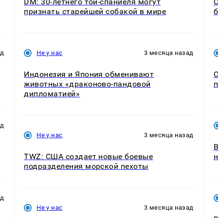
DM: 30-летнего той-спаниеля могут
С
признать старейшей собакой в мире
б
ад
Не у нас
3 месяца назад
Индонезия и Япония обменивают
С
животных «драконово-пандовой
п
дипломатией»
ад
Не у нас
3 месяца назад
В
TWZ: США создает новые боевые
н
подразделения морской пехоты
ад
Не у нас
3 месяца назад