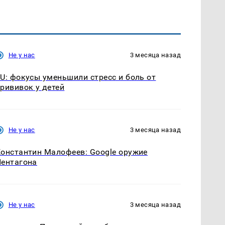
Не у нас
3 месяца назад
U: фокусы уменьшили стресс и боль от
рививок у детей
Не у нас
3 месяца назад
онстантин Малофеев: Google оружие
ентагона
Не у нас
3 месяца назад