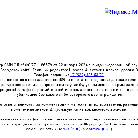
 СМИ ЭЛ № ФС 77 — 86579 от 22 января 2024 г. выдан Федеральной служ
Городской сайт". Главный редактор: Шарова Анастасия Александровна 
Телефон редакции:
+7 (922) 335-53-79
 новостного портала progorod59.ru в печатных изданиях, а также теле
 ресурс обязательна, в противном случае будут применены нормы закон
 progorod59.ru фотографий, статей, информационных поводов и т.п. в ре
публикацию без какого-либо авторского вознаграждения.
ет ответственности за комментарии и материалы пользователей, размеще
помеченные знаком Δ, публикуются на коммерческой основе.
ные технологии (информационные технологии предоставления информаци
ет», находящихся на территории Российской Федерации)». Правила прим
обменной сети
«СМИ2» (PDF)
,
«Sparrow» (PDF)