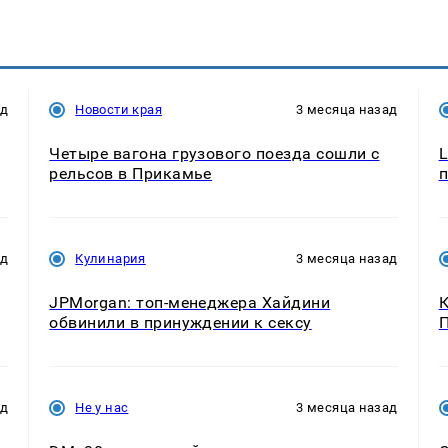
ад
Новости края
3 месяца назад
Четыре вагона грузового поезда сошли с
L
рельсов в Прикамье
п
ад
Кулинария
3 месяца назад
JPMorgan: топ-менеджера Хайдини
К
обвинили в принуждении к сексу
П
ад
Не у нас
3 месяца назад