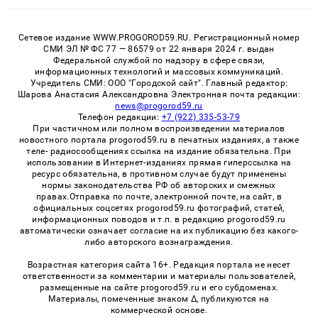
Сетевое издание WWW.PROGOROD59.RU. Регистрационный номер
СМИ ЭЛ № ФС 77 — 86579 от 22 января 2024 г. выдан
Федеральной службой по надзору в сфере связи,
информационных технологий и массовых коммуникаций.
Учредитель СМИ: ООО "Городской сайт". Главный редактор:
Шарова Анастасия Александровна Электронная почта редакции:
news@progorod59.ru
Телефон редакции:
+7 (922) 335-53-79
При частичном или полном воспроизведении материалов
новостного портала progorod59.ru в печатных изданиях, а также
теле- радиосообщениях ссылка на издание обязательна. При
использовании в Интернет-изданиях прямая гиперссылка на
ресурс обязательна, в противном случае будут применены
нормы законодательства РФ об авторских и смежных
правах.Отправка по почте, электронной почте, на сайт, в
официальных соцсетях progorod59.ru фотографий, статей,
информационных поводов и т.п. в редакцию progorod59.ru
автоматически означает согласие на их публикацию без какого-
либо авторского вознаграждения.
Возрастная категория сайта 16+. Редакция портала не несет
ответственности за комментарии и материалы пользователей,
размещенные на сайте progorod59.ru и его субдоменах.
Материалы, помеченные знаком Δ, публикуются на
коммерческой основе.