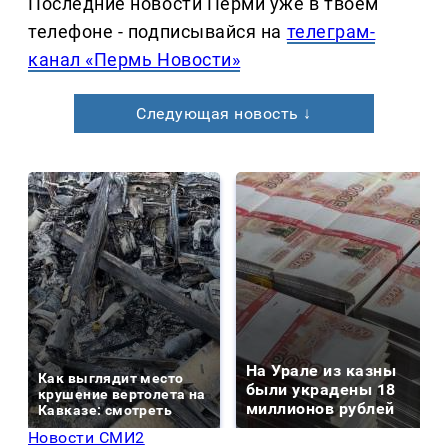
Последние новости Перми уже в твоем
телефоне - подписывайся на
телеграм-
канал «Пермь Новости»
Следующая новость ↓
На Урале из казны
Как выглядит место
были украдены 18
крушение вертолета на
миллионов рублей
Кавказе: смотреть
Новости СМИ2