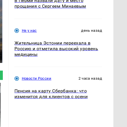
В Перми назвали дату и место
прощания с Сергеем Минаевым
Не у нас
день назад
СМИ: В Химках на
Жительница Эстонии переехала в
полицейскую
Россию и отметила высокий уровень
В магазинах России
машину напали и
ажиотаж из-за этого
медицины
подожгли.
продукта: что купить?
Новости России
2 часа назад
Пенсия на карту Сбербанка: что
изменится для клиентов с осени