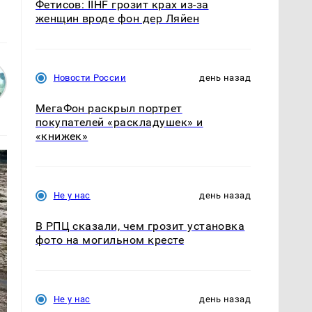
Фетисов: IIHF грозит крах из-за
женщин вроде фон дер Ляйен
Новости России
день назад
МегаФон раскрыл портрет
покупателей «раскладушек» и
«книжек»
Не у нас
день назад
В РПЦ сказали, чем грозит установка
фото на могильном кресте
Не у нас
день назад