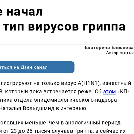
е начал
 тип вирусов гриппа
Екатерина Елисеева
Автор статьи
ться на Дзен.канал
егистрируют не только вирус А(H1N1), известный
 В, который пока встречается реже. Об
этом
«КП-
ьника отдела эпидемиологического надзора
Наталья Вольдшмид в интервью.
аболевших меньше, чем в аналогичный период
 от 23 до 25 тысяч случаев гриппа, а сейчас их