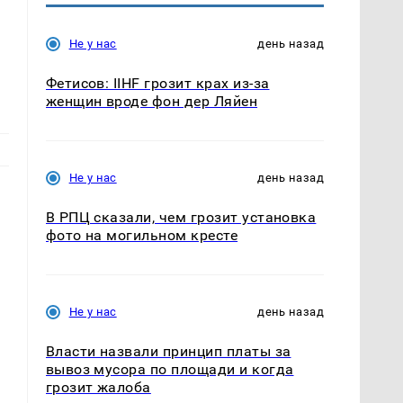
Не у нас
день назад
Фетисов: IIHF грозит крах из-за
женщин вроде фон дер Ляйен
Не у нас
день назад
В РПЦ сказали, чем грозит установка
фото на могильном кресте
Не у нас
день назад
Власти назвали принцип платы за
вывоз мусора по площади и когда
грозит жалоба