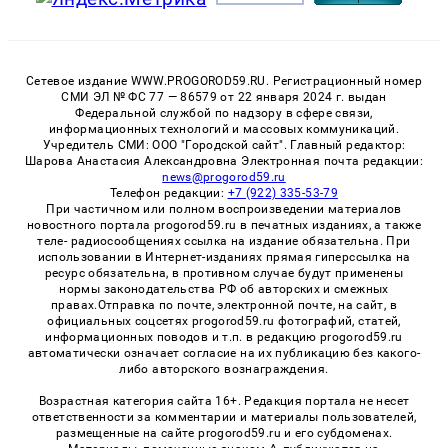
Сетевое издание WWW.PROGOROD59.RU. Регистрационный номер
СМИ ЭЛ № ФС 77 — 86579 от 22 января 2024 г. выдан
Федеральной службой по надзору в сфере связи,
информационных технологий и массовых коммуникаций.
Учредитель СМИ: ООО "Городской сайт". Главный редактор:
Шарова Анастасия Александровна Электронная почта редакции:
news@progorod59.ru
Телефон редакции:
+7 (922) 335-53-79
При частичном или полном воспроизведении материалов
новостного портала progorod59.ru в печатных изданиях, а также
теле- радиосообщениях ссылка на издание обязательна. При
использовании в Интернет-изданиях прямая гиперссылка на
ресурс обязательна, в противном случае будут применены
нормы законодательства РФ об авторских и смежных
правах.Отправка по почте, электронной почте, на сайт, в
официальных соцсетях progorod59.ru фотографий, статей,
информационных поводов и т.п. в редакцию progorod59.ru
автоматически означает согласие на их публикацию без какого-
либо авторского вознаграждения.
Возрастная категория сайта 16+. Редакция портала не несет
ответственности за комментарии и материалы пользователей,
размещенные на сайте progorod59.ru и его субдоменах.