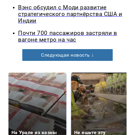
Вэнс обсудил с Моди развитие
стратегического партнёрства США и
Индии
Почти 700 пассажиров застряли в
вагоне метро на час
Следующая новость ↓
На Урале из казны
Не ешьте эту