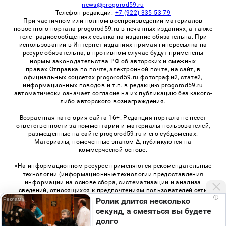
news@progorod59.ru
Телефон редакции:
+7 (922) 335-53-79
При частичном или полном воспроизведении материалов
новостного портала progorod59.ru в печатных изданиях, а также
теле- радиосообщениях ссылка на издание обязательна. При
использовании в Интернет-изданиях прямая гиперссылка на
ресурс обязательна, в противном случае будут применены
нормы законодательства РФ об авторских и смежных
правах.Отправка по почте, электронной почте, на сайт, в
официальных соцсетях progorod59.ru фотографий, статей,
информационных поводов и т.п. в редакцию progorod59.ru
автоматически означает согласие на их публикацию без какого-
либо авторского вознаграждения.
Возрастная категория сайта 16+. Редакция портала не несет
ответственности за комментарии и материалы пользователей,
размещенные на сайте progorod59.ru и его субдоменах.
Материалы, помеченные знаком Δ, публикуются на
коммерческой основе.
«На информационном ресурсе применяются рекомендательные
технологии (информационные технологии предоставления
информации на основе сбора, систематизации и анализа
сведений, относящихся к предпочтениям пользователей сети
i
«Интернет», находящихся на территории Российской
Ролик длится несколько
Федерации)». Правила применения рекомендательных
секунд, а смеяться вы будете
технологий в виджетах рекламно-обменной сети
«СМИ2» (PDF)
,
долго
«Sparrow» (PDF)