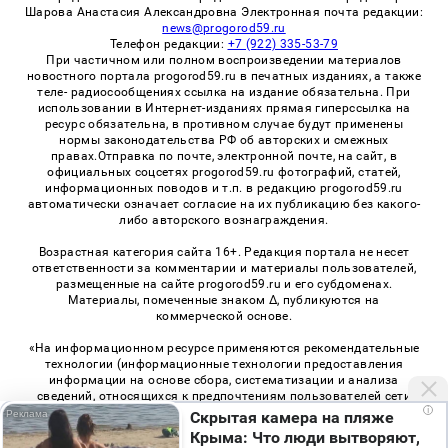
Шарова Анастасия Александровна Электронная почта редакции:
news@progorod59.ru
Телефон редакции:
+7 (922) 335-53-79
При частичном или полном воспроизведении материалов
новостного портала progorod59.ru в печатных изданиях, а также
теле- радиосообщениях ссылка на издание обязательна. При
использовании в Интернет-изданиях прямая гиперссылка на
ресурс обязательна, в противном случае будут применены
нормы законодательства РФ об авторских и смежных
правах.Отправка по почте, электронной почте, на сайт, в
официальных соцсетях progorod59.ru фотографий, статей,
информационных поводов и т.п. в редакцию progorod59.ru
автоматически означает согласие на их публикацию без какого-
либо авторского вознаграждения.
Возрастная категория сайта 16+. Редакция портала не несет
ответственности за комментарии и материалы пользователей,
размещенные на сайте progorod59.ru и его субдоменах.
Материалы, помеченные знаком Δ, публикуются на
коммерческой основе.
«На информационном ресурсе применяются рекомендательные
технологии (информационные технологии предоставления
информации на основе сбора, систематизации и анализа
сведений, относящихся к предпочтениям пользователей сети
i
«Интернет», находящихся на территории Российской
Скрытая камера на пляже
Федерации)». Правила применения рекомендательных
Крыма: Что люди вытворяют,
технологий в виджетах рекламно-обменной сети
«СМИ2» (PDF)
,