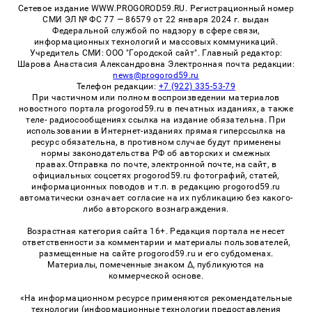
Сетевое издание WWW.PROGOROD59.RU. Регистрационный номер
СМИ ЭЛ № ФС 77 — 86579 от 22 января 2024 г. выдан
Федеральной службой по надзору в сфере связи,
информационных технологий и массовых коммуникаций.
Учредитель СМИ: ООО "Городской сайт". Главный редактор:
Шарова Анастасия Александровна Электронная почта редакции:
news@progorod59.ru
Телефон редакции:
+7 (922) 335-53-79
При частичном или полном воспроизведении материалов
новостного портала progorod59.ru в печатных изданиях, а также
теле- радиосообщениях ссылка на издание обязательна. При
использовании в Интернет-изданиях прямая гиперссылка на
ресурс обязательна, в противном случае будут применены
нормы законодательства РФ об авторских и смежных
правах.Отправка по почте, электронной почте, на сайт, в
официальных соцсетях progorod59.ru фотографий, статей,
информационных поводов и т.п. в редакцию progorod59.ru
автоматически означает согласие на их публикацию без какого-
либо авторского вознаграждения.
Возрастная категория сайта 16+. Редакция портала не несет
ответственности за комментарии и материалы пользователей,
размещенные на сайте progorod59.ru и его субдоменах.
Материалы, помеченные знаком Δ, публикуются на
коммерческой основе.
«На информационном ресурсе применяются рекомендательные
технологии (информационные технологии предоставления