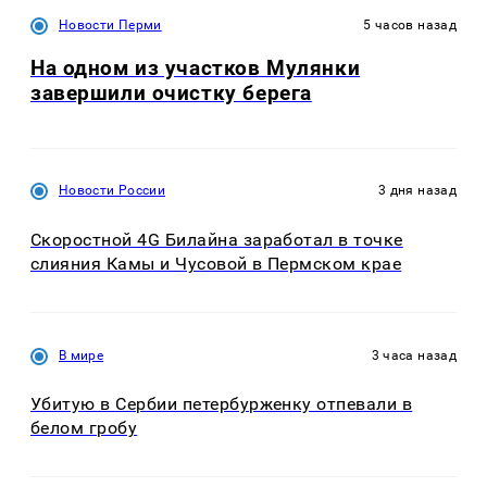
Новости Перми
5 часов назад
На одном из участков Мулянки
завершили очистку берега
Новости России
3 дня назад
Скоростной 4G Билайна заработал в точке
слияния Камы и Чусовой в Пермском крае
В мире
3 часа назад
Убитую в Сербии петербурженку отпевали в
белом гробу