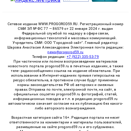
Сетевое издание WWW.PROGOROD59.RU. Регистрационный номер
СМИ ЭЛ № ФС 77 — 86579 от 22 января 2024 г. выдан
Федеральной службой по надзору в сфере связи,
информационных технологий и массовых коммуникаций.
Учредитель СМИ: ООО "Городской сайт". Главный редактор:
Шарова Анастасия Александровна Электронная почта редакции:
news@progorod59.ru
Телефон редакции:
+7 (922) 335-53-79
При частичном или полном воспроизведении материалов
новостного портала progorod59.ru в печатных изданиях, а также
теле- радиосообщениях ссылка на издание обязательна. При
использовании в Интернет-изданиях прямая гиперссылка на
ресурс обязательна, в противном случае будут применены
нормы законодательства РФ об авторских и смежных
правах.Отправка по почте, электронной почте, на сайт, в
официальных соцсетях progorod59.ru фотографий, статей,
информационных поводов и т.п. в редакцию progorod59.ru
автоматически означает согласие на их публикацию без какого-
либо авторского вознаграждения.
Возрастная категория сайта 16+. Редакция портала не несет
ответственности за комментарии и материалы пользователей,
размещенные на сайте progorod59.ru и его субдоменах.