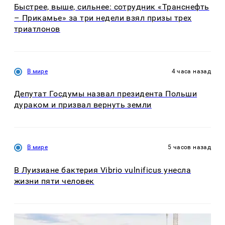
Быстрее, выше, сильнее: сотрудник «Транснефть
– Прикамье» за три недели взял призы трех
триатлонов
В мире
4 часа назад
Депутат Госдумы назвал президента Польши
дураком и призвал вернуть земли
В мире
5 часов назад
В Луизиане бактерия Vibrio vulnificus унесла
жизни пяти человек