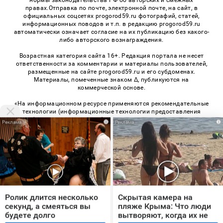
правах.Отправка по почте, электронной почте, на сайт, в
официальных соцсетях progorod59.ru фотографий, статей,
информационных поводов и т.п. в редакцию progorod59.ru
автоматически означает согласие на их публикацию без какого-
либо авторского вознаграждения.
Возрастная категория сайта 16+. Редакция портала не несет
ответственности за комментарии и материалы пользователей,
размещенные на сайте progorod59.ru и его субдоменах.
Материалы, помеченные знаком Δ, публикуются на
коммерческой основе.
«На информационном ресурсе применяются рекомендательные
технологии (информационные технологии предоставления
информации на основе сбора, систематизации и анализа
i
i
сведений, относящихся к предпочтениям пользователей сети
«Интернет», находящихся на территории Российской
Федерации)». Правила применения рекомендательных
технологий в виджетах рекламно-обменной сети
«СМИ2» (PDF)
,
«Sparrow» (PDF)
© 2026 «Про Город Пермь» | Все права защищены
Ролик длится несколько
Скрытая камера на
Возрастная категория сайта 16+
секунд, а смеяться вы
пляже Крыма: Что люди
будете долго
вытворяют, когда их не
Политика конфиденциальности