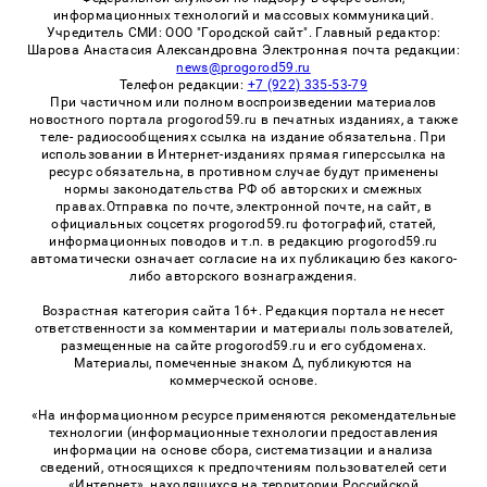
информационных технологий и массовых коммуникаций.
Учредитель СМИ: ООО "Городской сайт". Главный редактор:
Шарова Анастасия Александровна Электронная почта редакции:
news@progorod59.ru
Телефон редакции:
+7 (922) 335-53-79
При частичном или полном воспроизведении материалов
новостного портала progorod59.ru в печатных изданиях, а также
теле- радиосообщениях ссылка на издание обязательна. При
использовании в Интернет-изданиях прямая гиперссылка на
ресурс обязательна, в противном случае будут применены
нормы законодательства РФ об авторских и смежных
правах.Отправка по почте, электронной почте, на сайт, в
официальных соцсетях progorod59.ru фотографий, статей,
информационных поводов и т.п. в редакцию progorod59.ru
автоматически означает согласие на их публикацию без какого-
либо авторского вознаграждения.
Возрастная категория сайта 16+. Редакция портала не несет
ответственности за комментарии и материалы пользователей,
размещенные на сайте progorod59.ru и его субдоменах.
Материалы, помеченные знаком Δ, публикуются на
коммерческой основе.
«На информационном ресурсе применяются рекомендательные
технологии (информационные технологии предоставления
информации на основе сбора, систематизации и анализа
сведений, относящихся к предпочтениям пользователей сети
«Интернет», находящихся на территории Российской