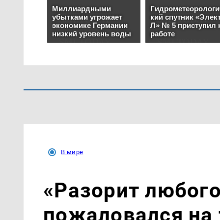
В мире
«Разорит любого
пожаловался на 