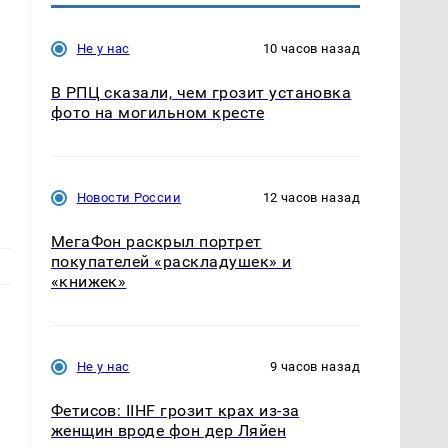
Не у нас
10 часов назад
В РПЦ сказали, чем грозит установка
фото на могильном кресте
Новости России
12 часов назад
МегаФон раскрыл портрет
покупателей «раскладушек» и
«книжек»
Не у нас
9 часов назад
Фетисов: IIHF грозит крах из-за
женщин вроде фон дер Ляйен