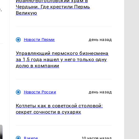
Иоанно-Богословский храм в
Чердыни. Где крестили Пермь
.
Великую
Новости Перми
день назад
Управляющий пермского бизнесмена
за 1,5 года нашел у него только одну
долю в компании
Новости России
день назад
Котлеты как в советской столовой:
секрет сочности в сухарях
В мире
10 часов назад