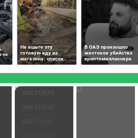
Не ешьте эту
В ОАЭ произошло
о
готовую еду из
жестокое убийство
а на
магазина: список
криптомиллионера