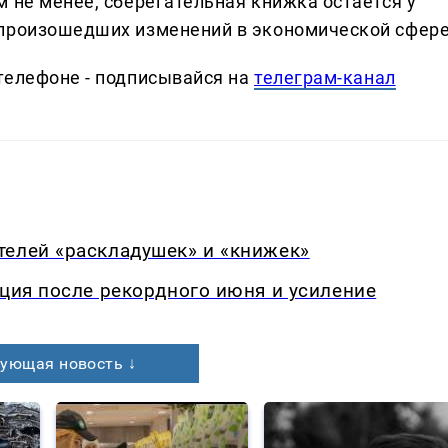
 не менее, сберегательная книжка остаётся у
 произошедших изменений в экономической сфере
телефоне - подписывайся на
телеграм-канал
телей «раскладушек» и «книжек»
кция после рекордного июня и усиление
ующая новость ↓