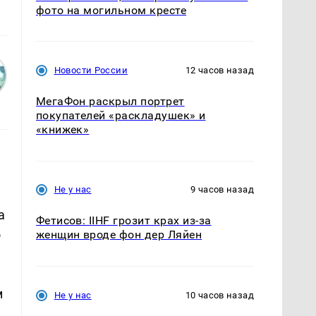
фото на могильном кресте
Новости России
12 часов назад
МегаФон раскрыл портрет
покупателей «раскладушек» и
«книжек»
Не у нас
9 часов назад
а
Фетисов: IIHF грозит крах из-за
о
женщин вроде фон дер Ляйен
м
Не у нас
10 часов назад