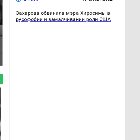
Захарова обвинила мэра Хиросимы в
русофобии и замалчивании роли США
Таких событий не
Все новости по
было с 1945: чего
падению вертолета на
ждать всем нам?
Кавказе: читать здесь