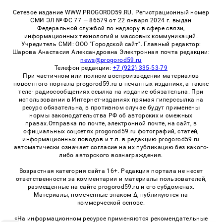
Сетевое издание WWW.PROGOROD59.RU. Регистрационный номер
СМИ ЭЛ № ФС 77 — 86579 от 22 января 2024 г. выдан
Федеральной службой по надзору в сфере связи,
информационных технологий и массовых коммуникаций.
Учредитель СМИ: ООО "Городской сайт". Главный редактор:
Шарова Анастасия Александровна Электронная почта редакции:
news@progorod59.ru
Телефон редакции:
+7 (922) 335-53-79
При частичном или полном воспроизведении материалов
новостного портала progorod59.ru в печатных изданиях, а также
теле- радиосообщениях ссылка на издание обязательна. При
использовании в Интернет-изданиях прямая гиперссылка на
ресурс обязательна, в противном случае будут применены
нормы законодательства РФ об авторских и смежных
правах.Отправка по почте, электронной почте, на сайт, в
официальных соцсетях progorod59.ru фотографий, статей,
информационных поводов и т.п. в редакцию progorod59.ru
автоматически означает согласие на их публикацию без какого-
либо авторского вознаграждения.
Возрастная категория сайта 16+. Редакция портала не несет
ответственности за комментарии и материалы пользователей,
размещенные на сайте progorod59.ru и его субдоменах.
Материалы, помеченные знаком Δ, публикуются на
коммерческой основе.
«На информационном ресурсе применяются рекомендательные