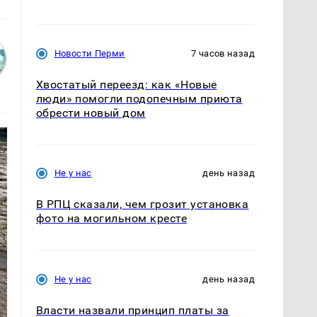
Новости Перми
7 часов назад
Хвостатый переезд: как «Новые
люди» помогли подопечным приюта
обрести новый дом
Не у нас
день назад
В РПЦ сказали, чем грозит установка
фото на могильном кресте
Не у нас
день назад
Власти назвали принцип платы за