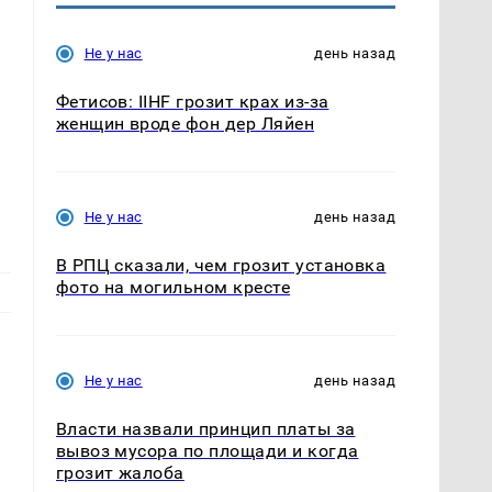
Не у нас
день назад
Фетисов: IIHF грозит крах из-за
женщин вроде фон дер Ляйен
Не у нас
день назад
В РПЦ сказали, чем грозит установка
фото на могильном кресте
Не у нас
день назад
Власти назвали принцип платы за
вывоз мусора по площади и когда
грозит жалоба