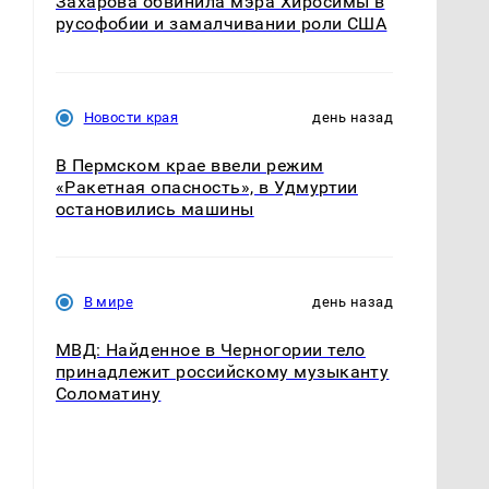
Захарова обвинила мэра Хиросимы в
русофобии и замалчивании роли США
Новости края
день назад
В Пермском крае ввели режим
«Ракетная опасность», в Удмуртии
остановились машины
В мире
день назад
МВД: Найденное в Черногории тело
принадлежит российскому музыканту
Соломатину