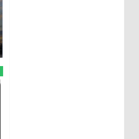
СМИ: В Химках на
полицейскую
В магазинах России
машину напали и
ажиотаж из-за этого
подожгли.
продукта: что купить?