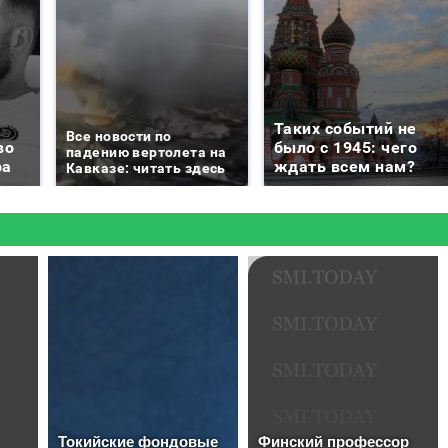
Таких событий не
Все новости по
во
было с 1945: чего
падению вертолета на
ра
ждать всем нам?
Кавказе: читать здесь