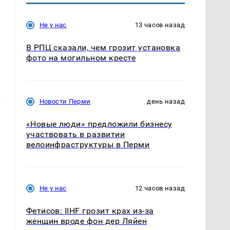
Не у нас
13 часов назад
В РПЦ сказали, чем грозит установка
фото на могильном кресте
Новости Перми
день назад
«Новые люди» предложили бизнесу
участвовать в развитии
велоинфраструктуры в Перми
Не у нас
12 часов назад
Фетисов: IIHF грозит крах из-за
женщин вроде фон дер Ляйен