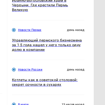
Иоанно-Богословский храм в
Чердыни. Где крестили Пермь
Великую
Новости Перми
день назад
Управляющий пермского бизнесмена
за 1,5 года нашел у него только одну
долю в компании
Новости России
день назад
Котлеты как в советской столовой:
секрет сочности в сухарях
В мире
13 часов назад