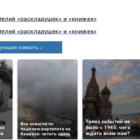
телей «раскладушек» и «книжек»
телей «раскладушек» и «книжек»
ующая новость ↓
Таких событий не
Все новости по
во
было с 1945: чего
падению вертолета на
ра
ждать всем нам?
Кавказе: читать здесь