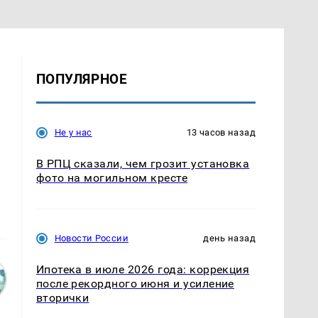
ПОПУЛЯРНОЕ
ь
Не у нас
13 часов назад
В РПЦ сказали, чем грозит установка
фото на могильном кресте
Новости России
день назад
Ипотека в июле 2026 года: коррекция
после рекордного июня и усиление
вторички