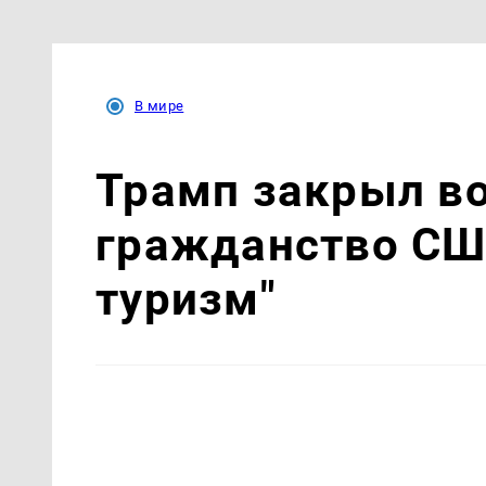
В мире
Трамп закрыл в
гражданство СШ
туризм"