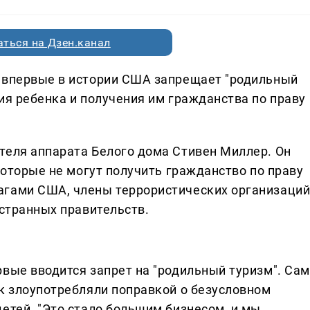
ться на Дзен.канал
й впервые в истории США запрещает "родильный
ия ребенка и получения им гражданства по праву
теля аппарата Белого дома Стивен Миллер. Он
 которые не могут получить гражданство по праву
агами США, члены террористических организаций
остранных правительств.
рвые вводится запрет на "родильный туризм". Сам
ек злоупотребляли поправкой о безусловном
етей. "Это стало большим бизнесом, и мы