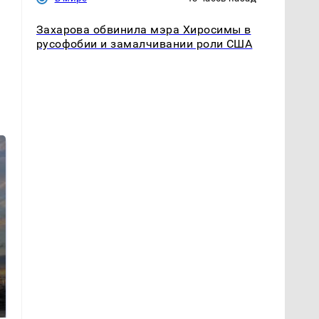
Захарова обвинила мэра Хиросимы в
русофобии и замалчивании роли США
СМИ: В Химках на
полицейскую
В магазинах России
машину напали и
ажиотаж из-за этого
подожгли.
продукта: что купить?