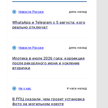
Новости России
день назад
WhatsApp и Telegram с 5 августа: кого
реально отключат
Новости России
день назад
Ипотека в июле 2026 года: коррекция
после рекордного июня и усиление
вторички
Не у нас
4 часа назад
В РПЦ сказали, чем грозит установка
фото на могильном кресте