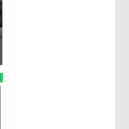
Таких событий не
Все новости по
было с 1945: чего
падению вертолета на
ждать всем нам?
Кавказе: читать здесь