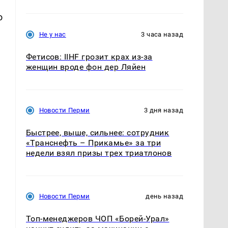
о
Не у нас
3 часа назад
Фетисов: IIHF грозит крах из-за
женщин вроде фон дер Ляйен
Новости Перми
3 дня назад
Быстрее, выше, сильнее: сотрудник
«Транснефть – Прикамье» за три
недели взял призы трех триатлонов
Новости Перми
день назад
Топ-менеджеров ЧОП «Борей-Урал»