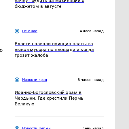
начнут судить за махинации с
бюджетом в августе
Не у нас
4 часа назад
Власти назвали принцип платы за
вывоз мусора по площади и когда
о
грозит жалоба
Новости края
8 часов назад
Иоанно-Богословский храм в
Чердыни. Где крестили Пермь
Великую
Новости Перми
день назад