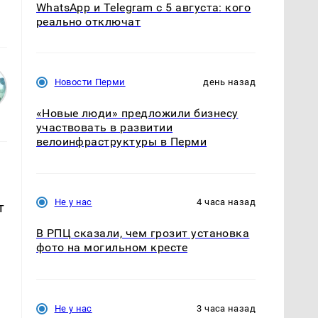
WhatsApp и Telegram с 5 августа: кого
реально отключат
Новости Перми
день назад
«Новые люди» предложили бизнесу
участвовать в развитии
велоинфраструктуры в Перми
Не у нас
4 часа назад
т
В РПЦ сказали, чем грозит установка
фото на могильном кресте
Не у нас
3 часа назад