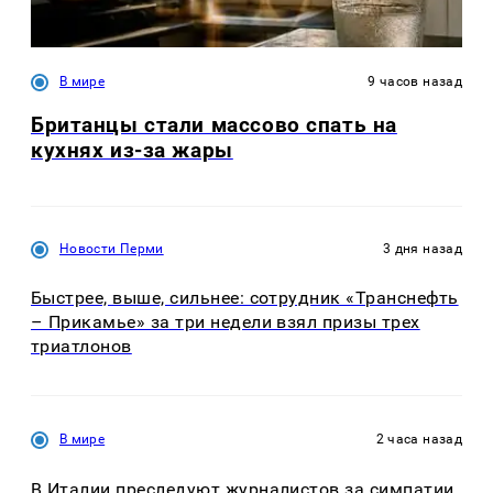
В мире
9 часов назад
Британцы стали массово спать на
кухнях из-за жары
Новости Перми
3 дня назад
Быстрее, выше, сильнее: сотрудник «Транснефть
– Прикамье» за три недели взял призы трех
триатлонов
В мире
2 часа назад
В Италии преследуют журналистов за симпатии