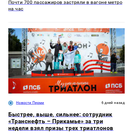
Почти 700 пассажиров застряли в вагоне метро
на час
Новости Перми
6 дней назад
Быстрее, выше, сильнее: сотрудник
«Транснефть – Прикамье» за три
недели взял призы трех триатлонов