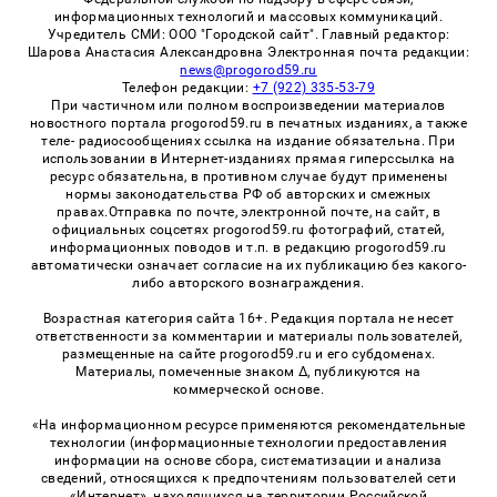
информационных технологий и массовых коммуникаций.
Учредитель СМИ: ООО "Городской сайт". Главный редактор:
Шарова Анастасия Александровна Электронная почта редакции:
news@progorod59.ru
Телефон редакции:
+7 (922) 335-53-79
При частичном или полном воспроизведении материалов
новостного портала progorod59.ru в печатных изданиях, а также
теле- радиосообщениях ссылка на издание обязательна. При
использовании в Интернет-изданиях прямая гиперссылка на
ресурс обязательна, в противном случае будут применены
нормы законодательства РФ об авторских и смежных
правах.Отправка по почте, электронной почте, на сайт, в
официальных соцсетях progorod59.ru фотографий, статей,
информационных поводов и т.п. в редакцию progorod59.ru
автоматически означает согласие на их публикацию без какого-
либо авторского вознаграждения.
Возрастная категория сайта 16+. Редакция портала не несет
ответственности за комментарии и материалы пользователей,
размещенные на сайте progorod59.ru и его субдоменах.
Материалы, помеченные знаком Δ, публикуются на
коммерческой основе.
«На информационном ресурсе применяются рекомендательные
технологии (информационные технологии предоставления
информации на основе сбора, систематизации и анализа
сведений, относящихся к предпочтениям пользователей сети
«Интернет», находящихся на территории Российской